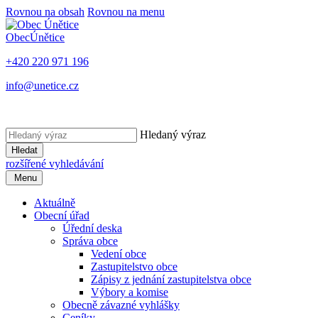
Rovnou na obsah
Rovnou na menu
Obec
Únětice
+420 220 971 196
info@unetice.cz
Hledaný výraz
Hledat
rozšířené vyhledávání
Menu
Aktuálně
Obecní úřad
Úřední deska
Správa obce
Vedení obce
Zastupitelstvo obce
Zápisy z jednání zastupitelstva obce
Výbory a komise
Obecně závazné vyhlášky
Ceníky