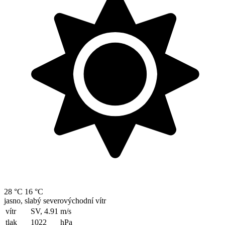
28 °C
16 °C
jasno, slabý severovýchodní vítr
vítr
SV, 4.91
m/s
tlak
1022
hPa