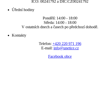
IČO: 00241792 a DIČ:CZ00241792
Úřední hodiny
Pondělí: 14:00 - 18:00
Středa: 14:00 - 18:00
V ostatních dnech a časech po předchozí dohodě.
Kontakty
Telefon:
+420 220 971 196
E-mail:
info@unetice.cz
Facebook obce