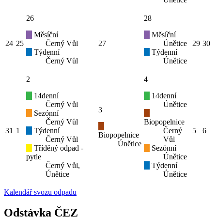
26
28
Měsíční
Měsíční
24
25
Černý Vůl
27
Únětice
29
30
Týdenní
Týdenní
Černý Vůl
Únětice
2
4
14denní
14denní
Černý Vůl
Únětice
3
Sezónní
Černý Vůl
Biopopelnice
31
1
Týdenní
Černý
5
6
Biopopelnice
Černý Vůl
Vůl
Únětice
Tříděný odpad -
Sezónní
pytle
Únětice
Černý Vůl,
Týdenní
Únětice
Únětice
Kalendář svozu odpadu
Odstávka ČEZ