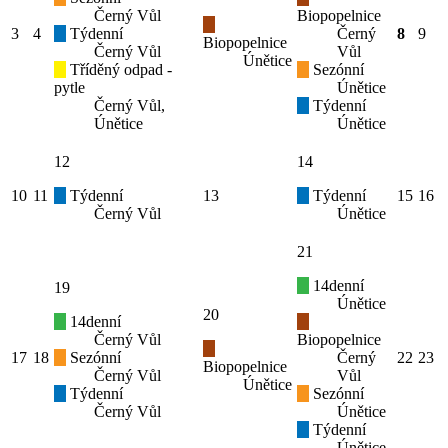
Černý Vůl
Biopopelnice
3
4
Týdenní
Černý
8
9
Biopopelnice
Černý Vůl
Vůl
Únětice
Tříděný odpad -
Sezónní
pytle
Únětice
Černý Vůl,
Týdenní
Únětice
Únětice
12
14
10
11
Týdenní
13
Týdenní
15
16
Černý Vůl
Únětice
21
14denní
19
Únětice
20
14denní
Černý Vůl
Biopopelnice
17
18
Sezónní
Černý
22
23
Biopopelnice
Černý Vůl
Vůl
Únětice
Týdenní
Sezónní
Černý Vůl
Únětice
Týdenní
Únětice