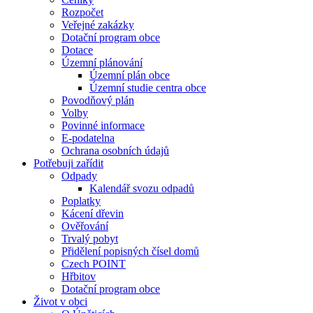
Rozpočet
Veřejné zakázky
Dotační program obce
Dotace
Územní plánování
Územní plán obce
Územní studie centra obce
Povodňový plán
Volby
Povinné informace
E-podatelna
Ochrana osobních údajů
Potřebuji zařídit
Odpady
Kalendář svozu odpadů
Poplatky
Kácení dřevin
Ověřování
Trvalý pobyt
Přidělení popisných čísel domů
Czech POINT
Hřbitov
Dotační program obce
Život v obci