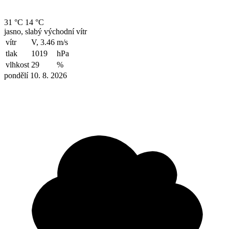
31 °C
14 °C
jasno, slabý východní vítr
vítr
V, 3.46
m/s
tlak
1019
hPa
vlhkost
29
%
pondělí 10. 8. 2026