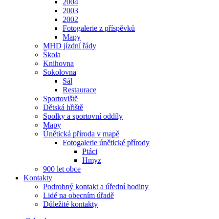
2004
2003
2002
Fotogalerie z příspěvků
Mapy
MHD jízdní řády
Škola
Knihovna
Sokolovna
Sál
Restaurace
Sportoviště
Dětská hřiště
Spolky a sportovní oddíly
Mapy
Únětická příroda v mapě
Fotogalerie únětické přírody
Ptáci
Hmyz
900 let obce
Kontakty
Podrobný kontakt a úřední hodiny
Lidé na obecním úřadě
Důležité kontakty