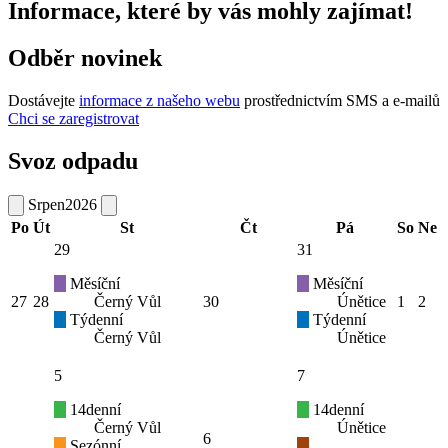
Informace, které by vás mohly zajímat!
Odběr novinek
Dostávejte
informace z našeho webu
prostřednictvím SMS a e-mailů
Chci se zaregistrovat
Svoz odpadu
Srpen
2026
Po
Út
St
Čt
Pá
So
Ne
29
31
Měsíční
Měsíční
27
28
Černý Vůl
30
Únětice
1
2
Týdenní
Týdenní
Černý Vůl
Únětice
5
7
14denní
14denní
Černý Vůl
Únětice
6
Sezónní