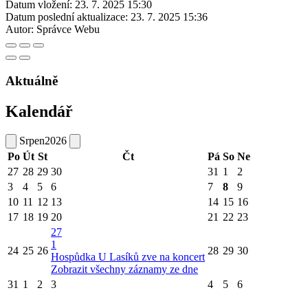
Datum vložení:
23. 7. 2025 15:30
Datum poslední aktualizace:
23. 7. 2025 15:36
Autor:
Správce Webu
Aktuálně
Kalendář
Srpen
2026
Po
Út
St
Čt
Pá
So
Ne
27
28
29
30
31
1
2
3
4
5
6
7
8
9
10
11
12
13
14
15
16
17
18
19
20
21
22
23
27
1
24
25
26
28
29
30
Hospůdka U Lasíků zve na koncert
Zobrazit všechny záznamy ze dne
31
1
2
3
4
5
6