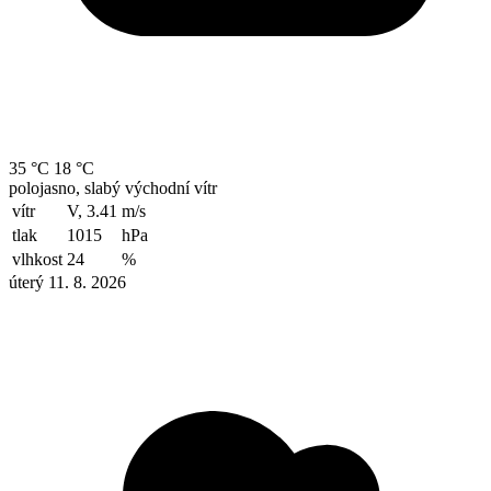
35 °C
18 °C
polojasno, slabý východní vítr
vítr
V, 3.41
m/s
tlak
1015
hPa
vlhkost
24
%
úterý 11. 8. 2026