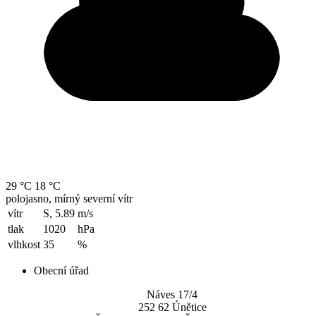
29 °C
18 °C
polojasno, mírný severní vítr
vítr
S, 5.89
m/s
tlak
1020
hPa
vlhkost
35
%
Obecní úřad
Náves 17/4
252 62 Únětice