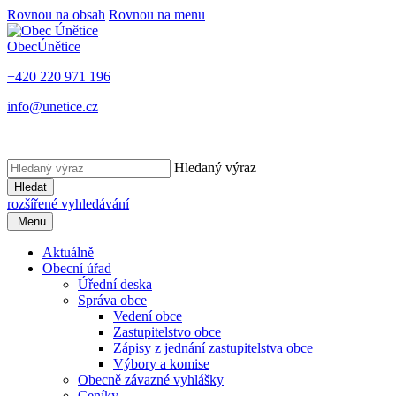
Rovnou na obsah
Rovnou na menu
Obec
Únětice
+420 220 971 196
info@unetice.cz
Hledaný výraz
Hledat
rozšířené vyhledávání
Menu
Aktuálně
Obecní úřad
Úřední deska
Správa obce
Vedení obce
Zastupitelstvo obce
Zápisy z jednání zastupitelstva obce
Výbory a komise
Obecně závazné vyhlášky
Ceníky