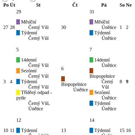
Po
Út
St
Čt
Pá
So
Ne
29
31
Měsíční
Měsíční
27
28
Černý Vůl
30
Únětice
1
2
Týdenní
Týdenní
Černý Vůl
Únětice
5
7
14denní
14denní
Černý Vůl
Únětice
6
Sezónní
Černý Vůl
Biopopelnice
3
4
Týdenní
Černý
8
9
Biopopelnice
Černý Vůl
Vůl
Únětice
Tříděný odpad -
Sezónní
pytle
Únětice
Černý Vůl,
Týdenní
Únětice
Únětice
12
14
10
11
Týdenní
13
Týdenní
15
16