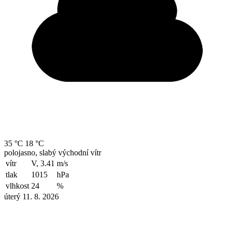
35 °C
18 °C
polojasno, slabý východní vítr
vítr
V, 3.41
m/s
tlak
1015
hPa
vlhkost
24
%
úterý 11. 8. 2026