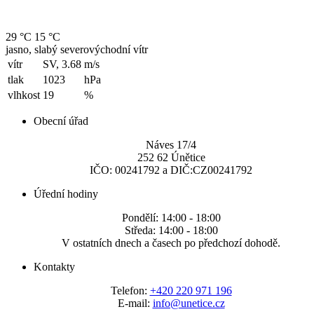
29 °C
15 °C
jasno, slabý severovýchodní vítr
vítr
SV, 3.68
m/s
tlak
1023
hPa
vlhkost
19
%
Obecní úřad
Náves 17/4
252 62 Únětice
IČO: 00241792 a DIČ:CZ00241792
Úřední hodiny
Pondělí: 14:00 - 18:00
Středa: 14:00 - 18:00
V ostatních dnech a časech po předchozí dohodě.
Kontakty
Telefon:
+420 220 971 196
E-mail:
info@unetice.cz