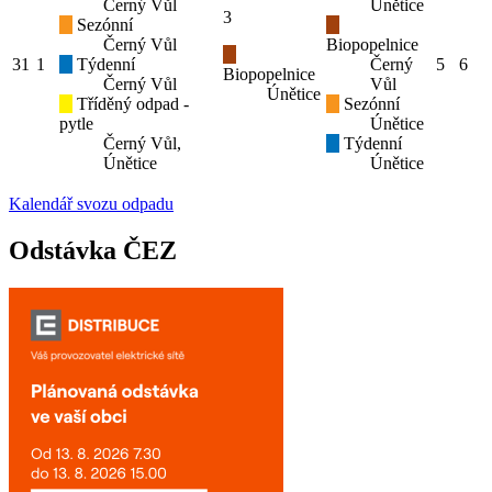
Černý Vůl
Únětice
3
Sezónní
Černý Vůl
Biopopelnice
31
1
Týdenní
Černý
5
6
Biopopelnice
Černý Vůl
Vůl
Únětice
Tříděný odpad -
Sezónní
pytle
Únětice
Černý Vůl,
Týdenní
Únětice
Únětice
Kalendář svozu odpadu
Odstávka ČEZ