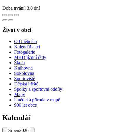
Doba trvání: 3,0 dní
Život v obci
O Úněticích
Kalendář akcí
Fotogalerie
MHD jízdní řády
Škola
Knihovna
Sokolovna
Sportoviště
Dětská hřiště
Spolky a sportovní oddíly
Mapy
Únětická příroda v mapě
900 let obce
Kalendář
Srpen
2026