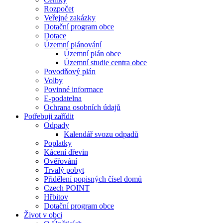
Rozpočet
Veřejné zakázky
Dotační program obce
Dotace
Územní plánování
Územní plán obce
Územní studie centra obce
Povodňový plán
Volby
Povinné informace
E-podatelna
Ochrana osobních údajů
Potřebuji zařídit
Odpady
Kalendář svozu odpadů
Poplatky
Kácení dřevin
Ověřování
Trvalý pobyt
Přidělení popisných čísel domů
Czech POINT
Hřbitov
Dotační program obce
Život v obci