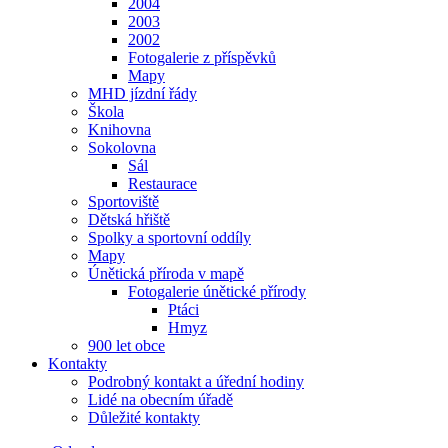
2004
2003
2002
Fotogalerie z příspěvků
Mapy
MHD jízdní řády
Škola
Knihovna
Sokolovna
Sál
Restaurace
Sportoviště
Dětská hřiště
Spolky a sportovní oddíly
Mapy
Únětická příroda v mapě
Fotogalerie únětické přírody
Ptáci
Hmyz
900 let obce
Kontakty
Podrobný kontakt a úřední hodiny
Lidé na obecním úřadě
Důležité kontakty