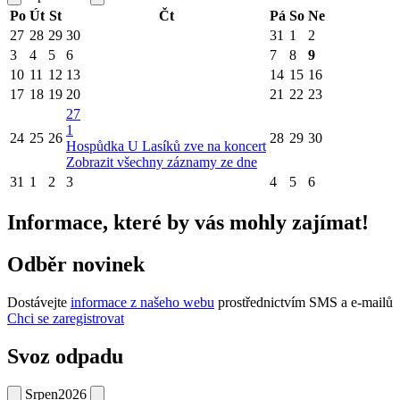
Po
Út
St
Čt
Pá
So
Ne
27
28
29
30
31
1
2
3
4
5
6
7
8
9
10
11
12
13
14
15
16
17
18
19
20
21
22
23
27
1
24
25
26
28
29
30
Hospůdka U Lasíků zve na koncert
Zobrazit všechny záznamy ze dne
31
1
2
3
4
5
6
Informace, které by vás mohly zajímat!
Odběr novinek
Dostávejte
informace z našeho webu
prostřednictvím SMS a e-mailů
Chci se zaregistrovat
Svoz odpadu
Srpen
2026