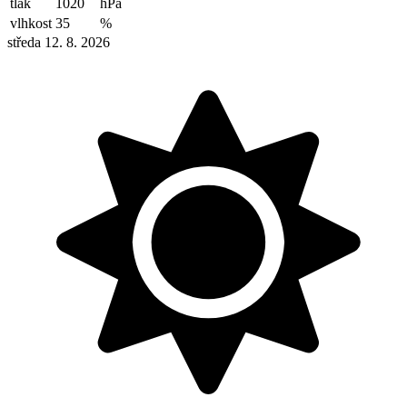
tlak
1020
hPa
vlhkost
35
%
středa 12. 8. 2026