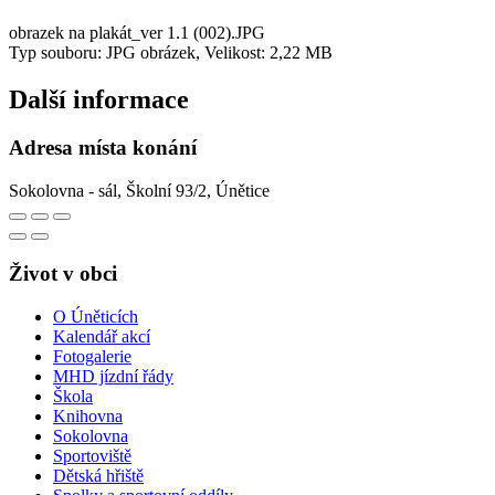
obrazek na plakát_ver 1.1 (002).JPG
Typ souboru: JPG obrázek, Velikost: 2,22 MB
Další informace
Adresa místa konání
Sokolovna - sál, Školní 93/2, Únětice
Život v obci
O Úněticích
Kalendář akcí
Fotogalerie
MHD jízdní řády
Škola
Knihovna
Sokolovna
Sportoviště
Dětská hřiště