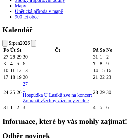
Spolky a sportovní oddíly
Mapy
Únětická příroda v mapě
900 let obce
Kalendář
Srpen
2026
Po
Út
St
Čt
Pá
So
Ne
27
28
29
30
31
1
2
3
4
5
6
7
8
9
10
11
12
13
14
15
16
17
18
19
20
21
22
23
27
1
24
25
26
28
29
30
Hospůdka U Lasíků zve na koncert
Zobrazit všechny záznamy ze dne
31
1
2
3
4
5
6
Informace, které by vás mohly zajímat!
Odběr novinek