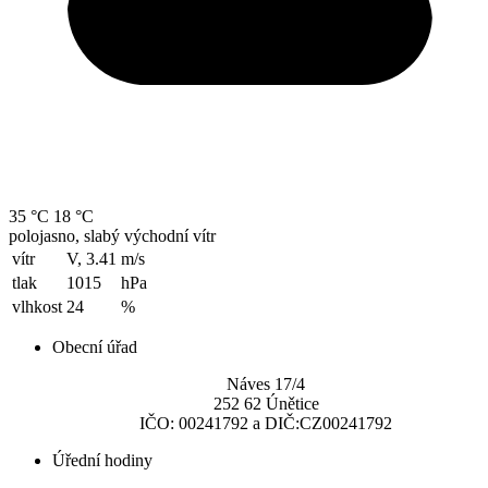
35 °C
18 °C
polojasno, slabý východní vítr
vítr
V, 3.41
m/s
tlak
1015
hPa
vlhkost
24
%
Obecní úřad
Náves 17/4
252 62 Únětice
IČO: 00241792 a DIČ:CZ00241792
Úřední hodiny