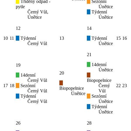
Tříděný odpad -
Sezónní
pytle
Únětice
Černý Vůl,
Týdenní
Únětice
Únětice
12
14
10
11
Týdenní
13
Týdenní
15
16
Černý Vůl
Únětice
21
14denní
19
Únětice
20
14denní
Černý Vůl
Biopopelnice
17
18
Sezónní
Černý
22
23
Biopopelnice
Černý Vůl
Vůl
Únětice
Týdenní
Sezónní
Černý Vůl
Únětice
Týdenní
Únětice
26
28