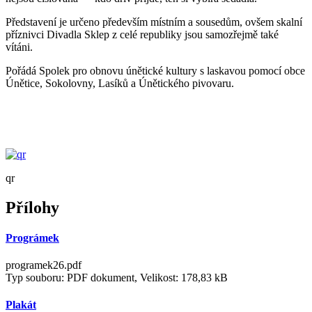
Představení je určeno především místním a sousedům, ovšem skalní
příznivci Divadla Sklep z celé republiky jsou samozřejmě také
vítáni.
Pořádá Spolek pro obnovu únětické kultury s laskavou pomocí obce
Únětice, Sokolovny, Lasíků a Únětického pivovaru.
qr
Přílohy
Prográmek
programek26.pdf
Typ souboru: PDF dokument, Velikost: 178,83 kB
Plakát