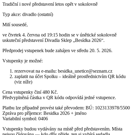
Tradiční i nové představení letos opět v sokolovně
Typ akce: divadlo (ostatní)
Milí sousedé,
ve čtvrtek 4. června od 19:15 hodin se v únětické sokolovně
uskuteční představení Divadla Sklep „Besídka 2026“.
Předprodej vstupenek bude zahájen ve středu 20. 5. 2026.
Vstupenky je možné:
rezervovat na e-mailu: besidka_unetice@seznam.cz
zaplatit na účet Spolku – ideálně prostřednictvím QR kódu
(viz níže)
Cena vstupenky činí 480 Kč.
Předvyplněná částka v QR kódu odpovídá jedné vstupence.
Platbu lze případně provést také převodem: BÚ: 1023133978/5500
Zpráva pro příjemce: Besidka 2026 + jméno
Variabilní symbol: 0406
Vstupenky budou vydávány na místě před představením. Místa
nejsou číslována — kdo dřív přijde, ten si vybírá sedadla.