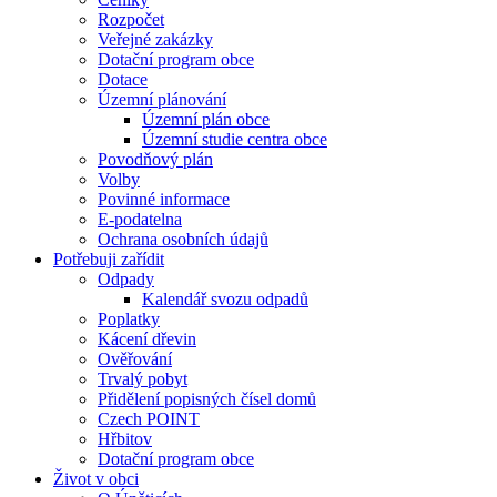
Rozpočet
Veřejné zakázky
Dotační program obce
Dotace
Územní plánování
Územní plán obce
Územní studie centra obce
Povodňový plán
Volby
Povinné informace
E-podatelna
Ochrana osobních údajů
Potřebuji zařídit
Odpady
Kalendář svozu odpadů
Poplatky
Kácení dřevin
Ověřování
Trvalý pobyt
Přidělení popisných čísel domů
Czech POINT
Hřbitov
Dotační program obce
Život v obci