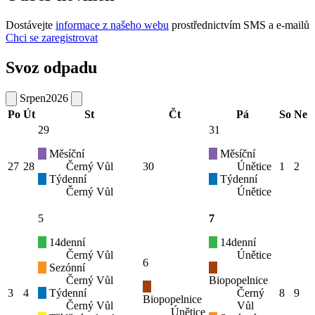
Dostávejte
informace z našeho webu
prostřednictvím SMS a e-mailů
Chci se zaregistrovat
Svoz odpadu
Srpen
2026
Po
Út
St
Čt
Pá
So
Ne
29
31
Měsíční
Měsíční
27
28
Černý Vůl
30
Únětice
1
2
Týdenní
Týdenní
Černý Vůl
Únětice
5
7
14denní
14denní
Černý Vůl
Únětice
6
Sezónní
Černý Vůl
Biopopelnice
3
4
Týdenní
Černý
8
9
Biopopelnice
Černý Vůl
Vůl
Únětice