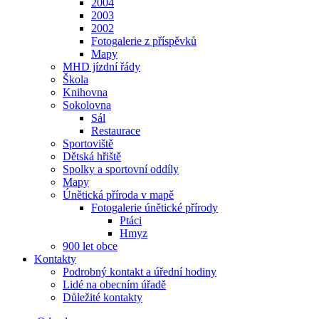
2004
2003
2002
Fotogalerie z příspěvků
Mapy
MHD jízdní řády
Škola
Knihovna
Sokolovna
Sál
Restaurace
Sportoviště
Dětská hřiště
Spolky a sportovní oddíly
Mapy
Únětická příroda v mapě
Fotogalerie únětické přírody
Ptáci
Hmyz
900 let obce
Kontakty
Podrobný kontakt a úřední hodiny
Lidé na obecním úřadě
Důležité kontakty