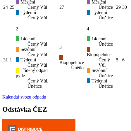
Měsíční
Měsíční
24
25
Černý Vůl
27
Únětice
29
30
Týdenní
Týdenní
Černý Vůl
Únětice
2
4
14denní
14denní
Černý Vůl
Únětice
3
Sezónní
Černý Vůl
Biopopelnice
31
1
Týdenní
Černý
5
6
Biopopelnice
Černý Vůl
Vůl
Únětice
Tříděný odpad -
Sezónní
pytle
Únětice
Černý Vůl,
Týdenní
Únětice
Únětice
Kalendář svozu odpadu
Odstávka ČEZ