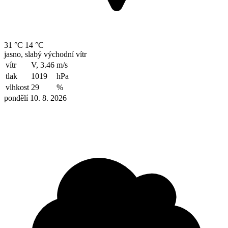
31 °C
14 °C
jasno, slabý východní vítr
vítr
V, 3.46
m/s
tlak
1019
hPa
vlhkost
29
%
pondělí 10. 8. 2026