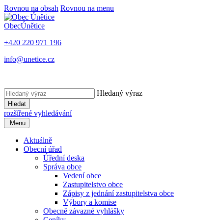
Rovnou na obsah
Rovnou na menu
Obec
Únětice
+420 220 971 196
info@unetice.cz
Hledaný výraz
Hledat
rozšířené vyhledávání
Menu
Aktuálně
Obecní úřad
Úřední deska
Správa obce
Vedení obce
Zastupitelstvo obce
Zápisy z jednání zastupitelstva obce
Výbory a komise
Obecně závazné vyhlášky
Ceníky