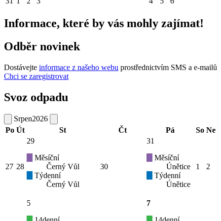
31
1
2
3
4
5
6
Informace, které by vás mohly zajímat!
Odběr novinek
Dostávejte
informace z našeho webu
prostřednictvím SMS a e-mailů
Chci se zaregistrovat
Svoz odpadu
Srpen
2026
Po
Út
St
Čt
Pá
So
Ne
29
31
Měsíční
Měsíční
27
28
Černý Vůl
30
Únětice
1
2
Týdenní
Týdenní
Černý Vůl
Únětice
5
7
14denní
14denní