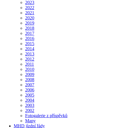
2023
2022
2021
2020
2019
2018
2017
2016
2015
2014
2013
2012
2011
2010
2009
2008
2007
2006
2005
2004
2003
2002
Fotogalerie z příspěvků
Mapy
MHD jízdní řády