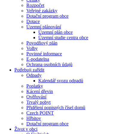
Rozpočet
Veřejné zakázky
Dotační program obce
Dotace
Územní plánování
Územní plán obce
Územní studie centra obce
Povodňový plán
Volby
Povinné informace
E-podatelna
Ochrana osobních údajů
Potřebuji zařídit
Odpady
Kalendář svozu odpadů
Poplatky
Kácení dřevin
Ověřování
Trvalý pobyt
Přidělení popisných čísel domů
Czech POINT
Hřbitov
Dotační program obce
Život v obci