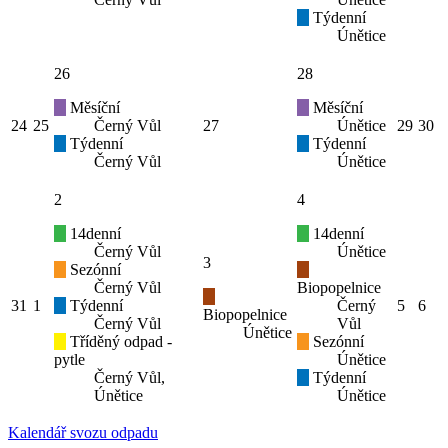
Týdenní
Únětice
26
28
Měsíční
Měsíční
24
25
Černý Vůl
27
Únětice
29
30
Týdenní
Týdenní
Černý Vůl
Únětice
2
4
14denní
14denní
Černý Vůl
Únětice
3
Sezónní
Černý Vůl
Biopopelnice
31
1
Týdenní
Černý
5
6
Biopopelnice
Černý Vůl
Vůl
Únětice
Tříděný odpad -
Sezónní
pytle
Únětice
Černý Vůl,
Týdenní
Únětice
Únětice
Kalendář svozu odpadu