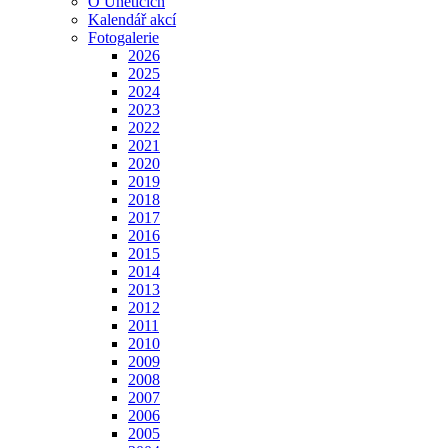
O Úněticích
Kalendář akcí
Fotogalerie
2026
2025
2024
2023
2022
2021
2020
2019
2018
2017
2016
2015
2014
2013
2012
2011
2010
2009
2008
2007
2006
2005