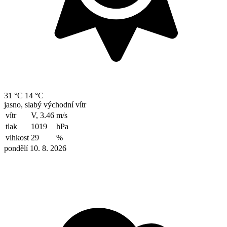
31 °C
14 °C
jasno, slabý východní vítr
vítr
V, 3.46
m/s
tlak
1019
hPa
vlhkost
29
%
pondělí 10. 8. 2026