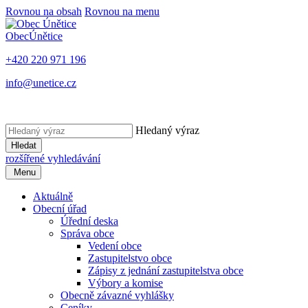
Rovnou na obsah
Rovnou na menu
Obec
Únětice
+420 220 971 196
info@unetice.cz
Hledaný výraz
Hledat
rozšířené vyhledávání
Menu
Aktuálně
Obecní úřad
Úřední deska
Správa obce
Vedení obce
Zastupitelstvo obce
Zápisy z jednání zastupitelstva obce
Výbory a komise
Obecně závazné vyhlášky
Ceníky