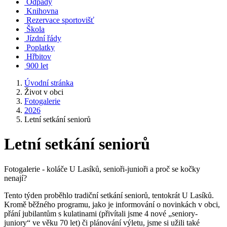
Odpady
Knihovna
Rezervace sportovišť
Škola
Jízdní řády
Poplatky
Hřbitov
900 let
Úvodní stránka
Život v obci
Fotogalerie
2026
Letní setkání seniorů
Letní setkání seniorů
Fotogalerie - koláče U Lasíků, senioři-junioři a proč se kočky
nenají?
Tento týden proběhlo tradiční setkání seniorů, tentokrát U Lasíků.
Kromě běžného programu, jako je informování o novinkách v obci,
přání jubilantům s kulatinami (přivítali jsme 4 nové „seniory-
juniory“ ve věku 70 let) či plánování výletu, jsme si užili také