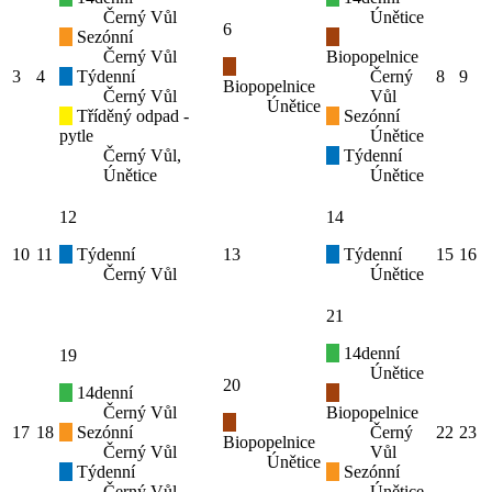
Černý Vůl
Únětice
6
Sezónní
Černý Vůl
Biopopelnice
3
4
Týdenní
Černý
8
9
Biopopelnice
Černý Vůl
Vůl
Únětice
Tříděný odpad -
Sezónní
pytle
Únětice
Černý Vůl,
Týdenní
Únětice
Únětice
12
14
10
11
Týdenní
13
Týdenní
15
16
Černý Vůl
Únětice
21
14denní
19
Únětice
20
14denní
Černý Vůl
Biopopelnice
17
18
Sezónní
Černý
22
23
Biopopelnice
Černý Vůl
Vůl
Únětice
Týdenní
Sezónní
Černý Vůl
Únětice