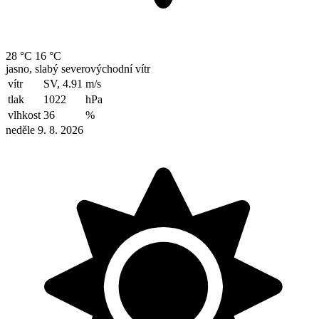
28 °C
16 °C
jasno, slabý severovýchodní vítr
vítr
SV, 4.91
m/s
tlak
1022
hPa
vlhkost
36
%
neděle 9. 8. 2026