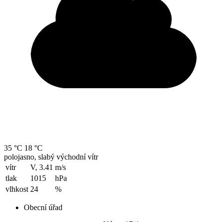
35 °C
18 °C
polojasno, slabý východní vítr
vítr
V, 3.41
m/s
tlak
1015
hPa
vlhkost
24
%
Obecní úřad