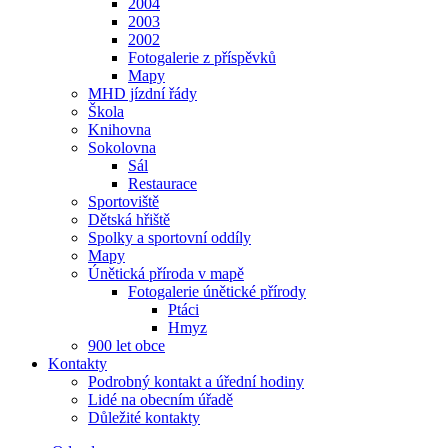
2004
2003
2002
Fotogalerie z příspěvků
Mapy
MHD jízdní řády
Škola
Knihovna
Sokolovna
Sál
Restaurace
Sportoviště
Dětská hřiště
Spolky a sportovní oddíly
Mapy
Únětická příroda v mapě
Fotogalerie únětické přírody
Ptáci
Hmyz
900 let obce
Kontakty
Podrobný kontakt a úřední hodiny
Lidé na obecním úřadě
Důležité kontakty