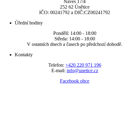
Náves 17/4
252 62 Únětice
IČO: 00241792 a DIČ:CZ00241792
Úřední hodiny
Pondělí: 14:00 - 18:00
Středa: 14:00 - 18:00
V ostatních dnech a časech po předchozí dohodě.
Kontakty
Telefon:
+420 220 971 196
E-mail:
info@unetice.cz
Facebook obce