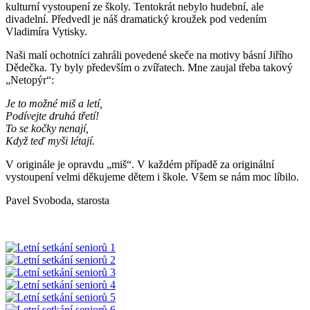
kulturní vystoupení ze školy. Tentokrát nebylo hudební, ale
divadelní. Předvedl je náš dramatický kroužek pod vedením
Vladimíra Vytisky.
Naši malí ochotníci zahráli povedené skeče na motivy básní Jiřího
Dědečka. Ty byly především o zvířatech. Mne zaujal třeba takový
„Netopýr“:
Je to možné miš a letí,
Podívejte druhá třetí!
To se kočky nenají,
Když teď myši létají.
V originále je opravdu „miš“. V každém případě za originální
vystoupení velmi děkujeme dětem i škole. Všem se nám moc líbilo.
Pavel Svoboda, starosta