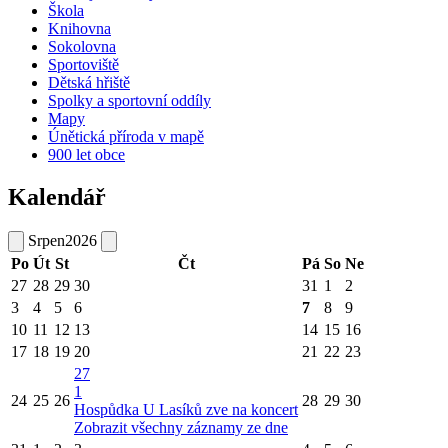
Škola
Knihovna
Sokolovna
Sportoviště
Dětská hřiště
Spolky a sportovní oddíly
Mapy
Únětická příroda v mapě
900 let obce
Kalendář
Srpen
2026
Po
Út
St
Čt
Pá
So
Ne
27
28
29
30
31
1
2
3
4
5
6
7
8
9
10
11
12
13
14
15
16
17
18
19
20
21
22
23
27
1
24
25
26
28
29
30
Hospůdka U Lasíků zve na koncert
Zobrazit všechny záznamy ze dne