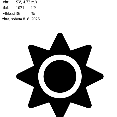
vítr
SV, 4.73
m/s
tlak
1021
hPa
vlhkost
36
%
zítra, sobota 8. 8. 2026