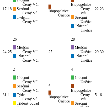
14denní
Černý Vůl
Biopopelnice
17
18
Sezónní
Černý
22
23
Biopopelnice
Černý Vůl
Vůl
Únětice
Týdenní
Sezónní
Černý Vůl
Únětice
Týdenní
Únětice
26
28
Měsíční
Měsíční
24
25
Černý Vůl
27
Únětice
29
30
Týdenní
Týdenní
Černý Vůl
Únětice
2
4
14denní
14denní
Černý Vůl
Únětice
3
Sezónní
Černý Vůl
Biopopelnice
31
1
Týdenní
Černý
5
6
Biopopelnice
Černý Vůl
Vůl
Únětice
Tříděný odpad -
Sezónní