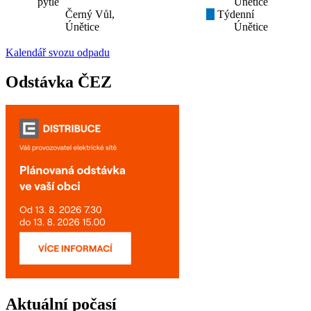
pytle
Únětice
Černý Vůl,
Týdenní
Únětice
Únětice
Kalendář svozu odpadu
Odstávka ČEZ
Aktuální počasí