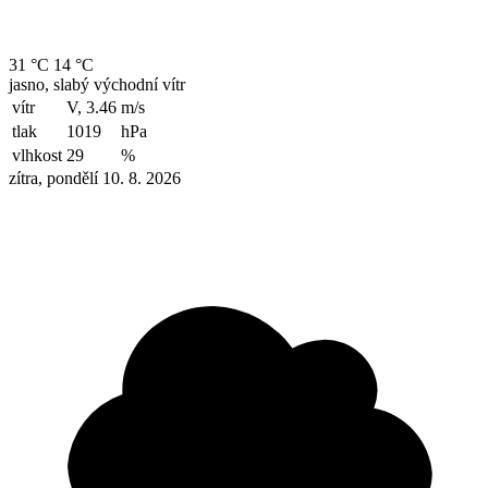
31 °C
14 °C
jasno, slabý východní vítr
vítr
V, 3.46
m/s
tlak
1019
hPa
vlhkost
29
%
zítra, pondělí 10. 8. 2026