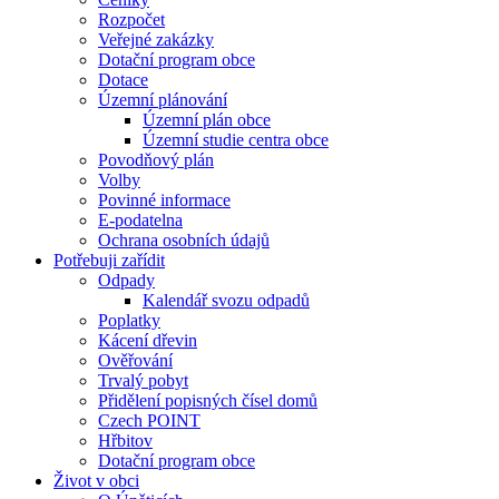
Rozpočet
Veřejné zakázky
Dotační program obce
Dotace
Územní plánování
Územní plán obce
Územní studie centra obce
Povodňový plán
Volby
Povinné informace
E-podatelna
Ochrana osobních údajů
Potřebuji zařídit
Odpady
Kalendář svozu odpadů
Poplatky
Kácení dřevin
Ověřování
Trvalý pobyt
Přidělení popisných čísel domů
Czech POINT
Hřbitov
Dotační program obce
Život v obci