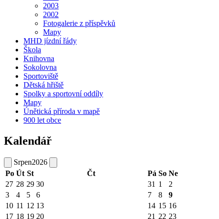
2003
2002
Fotogalerie z příspěvků
Mapy
MHD jízdní řády
Škola
Knihovna
Sokolovna
Sportoviště
Dětská hřiště
Spolky a sportovní oddíly
Mapy
Únětická příroda v mapě
900 let obce
Kalendář
Srpen
2026
Po
Út
St
Čt
Pá
So
Ne
27
28
29
30
31
1
2
3
4
5
6
7
8
9
10
11
12
13
14
15
16
17
18
19
20
21
22
23