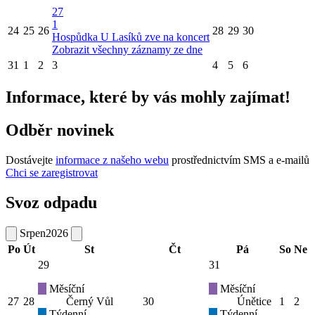
27
1
24
25
26
28
29
30
Hospůdka U Lasíků zve na koncert
Zobrazit všechny záznamy ze dne
31
1
2
3
4
5
6
Informace, které by vás mohly zajímat!
Odběr novinek
Dostávejte
informace z našeho webu
prostřednictvím SMS a e-mailů
Chci se zaregistrovat
Svoz odpadu
Srpen
2026
Po
Út
St
Čt
Pá
So
Ne
29
31
Měsíční
Měsíční
27
28
Černý Vůl
30
Únětice
1
2
Týdenní
Týdenní