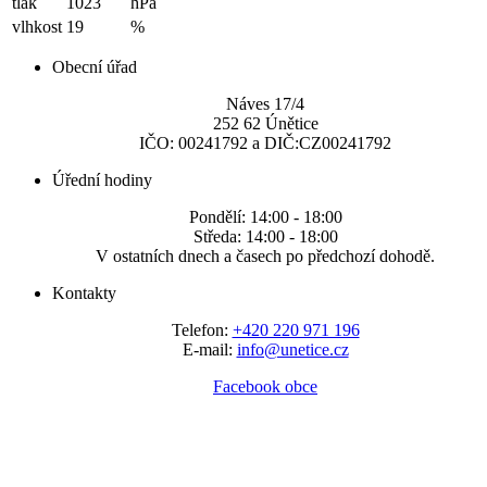
tlak
1023
hPa
vlhkost
19
%
Obecní úřad
Náves 17/4
252 62 Únětice
IČO: 00241792 a DIČ:CZ00241792
Úřední hodiny
Pondělí: 14:00 - 18:00
Středa: 14:00 - 18:00
V ostatních dnech a časech po předchozí dohodě.
Kontakty
Telefon:
+420 220 971 196
E-mail:
info@unetice.cz
Facebook obce