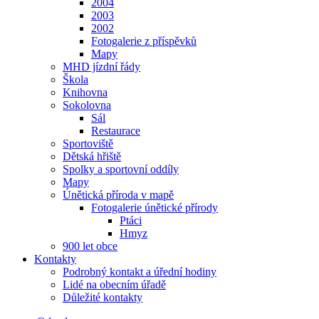
2004
2003
2002
Fotogalerie z příspěvků
Mapy
MHD jízdní řády
Škola
Knihovna
Sokolovna
Sál
Restaurace
Sportoviště
Dětská hřiště
Spolky a sportovní oddíly
Mapy
Únětická příroda v mapě
Fotogalerie únětické přírody
Ptáci
Hmyz
900 let obce
Kontakty
Podrobný kontakt a úřední hodiny
Lidé na obecním úřadě
Důležité kontakty