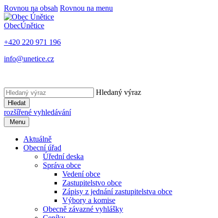
Rovnou na obsah
Rovnou na menu
Obec
Únětice
+420 220 971 196
info@unetice.cz
Hledaný výraz
Hledat
rozšířené vyhledávání
Menu
Aktuálně
Obecní úřad
Úřední deska
Správa obce
Vedení obce
Zastupitelstvo obce
Zápisy z jednání zastupitelstva obce
Výbory a komise
Obecně závazné vyhlášky
Ceníky