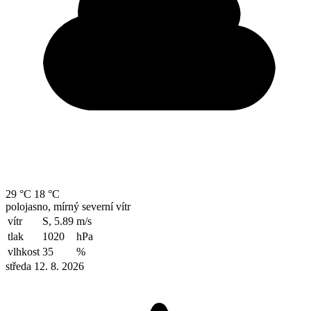
29 °C
18 °C
polojasno, mírný severní vítr
vítr
S, 5.89
m/s
tlak
1020
hPa
vlhkost
35
%
středa 12. 8. 2026