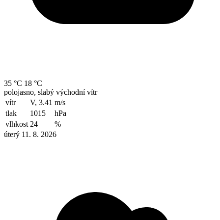
35 °C
18 °C
polojasno, slabý východní vítr
vítr
V, 3.41
m/s
tlak
1015
hPa
vlhkost
24
%
úterý 11. 8. 2026