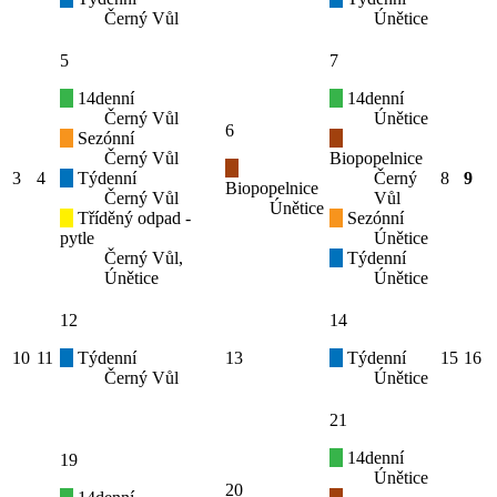
Černý Vůl
Únětice
5
7
14denní
14denní
Černý Vůl
Únětice
6
Sezónní
Černý Vůl
Biopopelnice
3
4
Týdenní
Černý
8
9
Biopopelnice
Černý Vůl
Vůl
Únětice
Tříděný odpad -
Sezónní
pytle
Únětice
Černý Vůl,
Týdenní
Únětice
Únětice
12
14
10
11
Týdenní
13
Týdenní
15
16
Černý Vůl
Únětice
21
14denní
19
Únětice
20