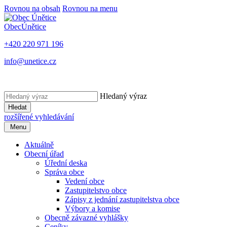
Rovnou na obsah
Rovnou na menu
Obec
Únětice
+420 220 971 196
info@unetice.cz
Hledaný výraz
Hledat
rozšířené vyhledávání
Menu
Aktuálně
Obecní úřad
Úřední deska
Správa obce
Vedení obce
Zastupitelstvo obce
Zápisy z jednání zastupitelstva obce
Výbory a komise
Obecně závazné vyhlášky
Ceníky