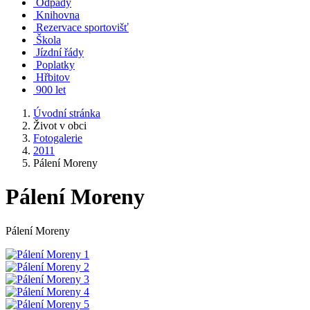
Odpady
Knihovna
Rezervace sportovišť
Škola
Jízdní řády
Poplatky
Hřbitov
900 let
Úvodní stránka
Život v obci
Fotogalerie
2011
Pálení Moreny
Pálení Moreny
Pálení Moreny