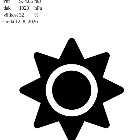
vítr
S, 4.85
m/s
tlak
1023
hPa
vlhkost
32
%
středa 12. 8. 2026