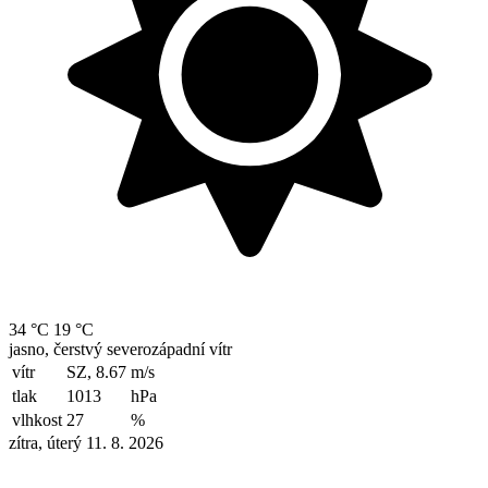
34 °C
19 °C
jasno, čerstvý severozápadní vítr
vítr
SZ, 8.67
m/s
tlak
1013
hPa
vlhkost
27
%
zítra, úterý 11. 8. 2026