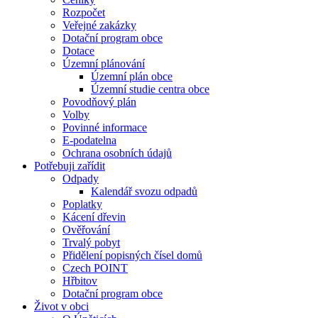
Rozpočet
Veřejné zakázky
Dotační program obce
Dotace
Územní plánování
Územní plán obce
Územní studie centra obce
Povodňový plán
Volby
Povinné informace
E-podatelna
Ochrana osobních údajů
Potřebuji zařídit
Odpady
Kalendář svozu odpadů
Poplatky
Kácení dřevin
Ověřování
Trvalý pobyt
Přidělení popisných čísel domů
Czech POINT
Hřbitov
Dotační program obce
Život v obci