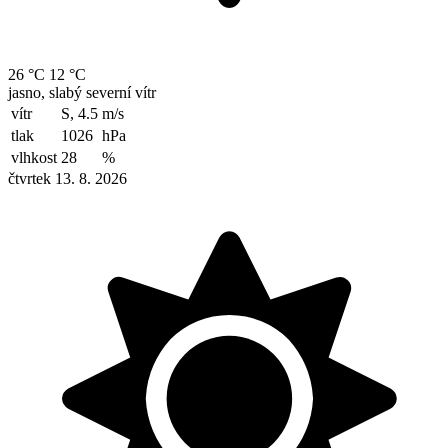
26 °C
12 °C
jasno, slabý severní vítr
vítr
S, 4.5
m/s
tlak
1026
hPa
vlhkost
28
%
čtvrtek 13. 8. 2026