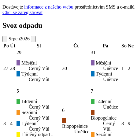
Dostávejte
informace z našeho webu
prostřednictvím SMS a e-mailů
Chci se zaregistrovat
Svoz odpadu
Srpen
2026
Po
Út
St
Čt
Pá
So
Ne
29
31
Měsíční
Měsíční
27
28
Černý Vůl
30
Únětice
1
2
Týdenní
Týdenní
Černý Vůl
Únětice
5
7
14denní
14denní
Černý Vůl
Únětice
6
Sezónní
Černý Vůl
Biopopelnice
3
4
Týdenní
Černý
8
9
Biopopelnice
Černý Vůl
Vůl
Únětice
Tříděný odpad -
Sezónní