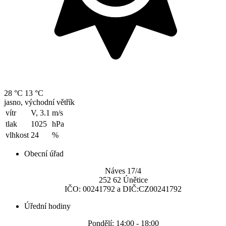
28 °C
13 °C
jasno, východní větřík
vítr
V, 3.1
m/s
tlak
1025
hPa
vlhkost
24
%
Obecní úřad
Náves 17/4
252 62 Únětice
IČO: 00241792 a DIČ:CZ00241792
Úřední hodiny
Pondělí: 14:00 - 18:00