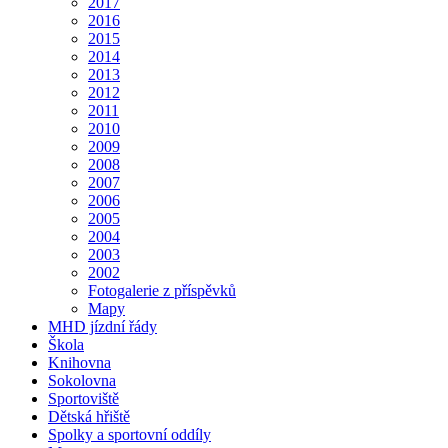
2017
2016
2015
2014
2013
2012
2011
2010
2009
2008
2007
2006
2005
2004
2003
2002
Fotogalerie z příspěvků
Mapy
MHD jízdní řády
Škola
Knihovna
Sokolovna
Sportoviště
Dětská hřiště
Spolky a sportovní oddíly