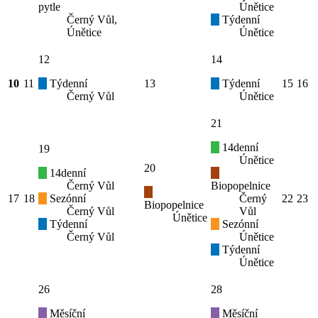
pytle
Únětice
Černý Vůl,
Týdenní
Únětice
Únětice
12
14
10
11
Týdenní
13
Týdenní
15
16
Černý Vůl
Únětice
21
14denní
19
Únětice
20
14denní
Černý Vůl
Biopopelnice
17
18
Sezónní
Černý
22
23
Biopopelnice
Černý Vůl
Vůl
Únětice
Týdenní
Sezónní
Černý Vůl
Únětice
Týdenní
Únětice
26
28
Měsíční
Měsíční