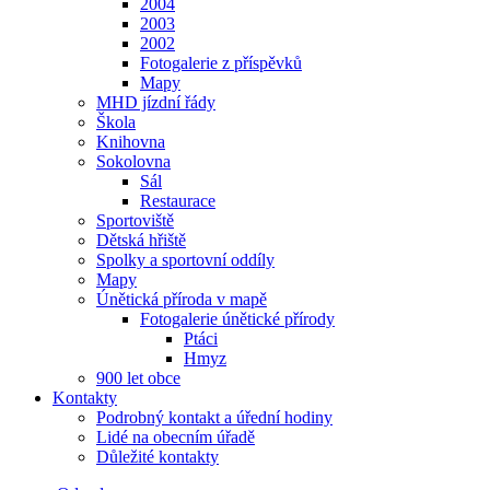
2004
2003
2002
Fotogalerie z příspěvků
Mapy
MHD jízdní řády
Škola
Knihovna
Sokolovna
Sál
Restaurace
Sportoviště
Dětská hřiště
Spolky a sportovní oddíly
Mapy
Únětická příroda v mapě
Fotogalerie únětické přírody
Ptáci
Hmyz
900 let obce
Kontakty
Podrobný kontakt a úřední hodiny
Lidé na obecním úřadě
Důležité kontakty