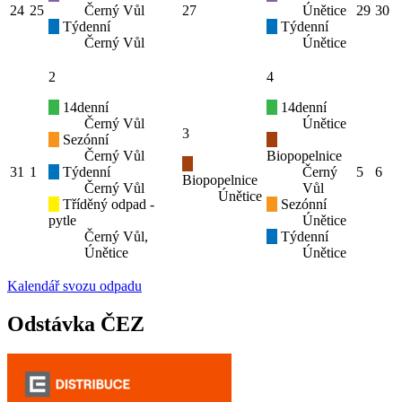
24
25
Černý Vůl
27
Únětice
29
30
Týdenní
Týdenní
Černý Vůl
Únětice
2
4
14denní
14denní
Černý Vůl
Únětice
3
Sezónní
Černý Vůl
Biopopelnice
31
1
Týdenní
Černý
5
6
Biopopelnice
Černý Vůl
Vůl
Únětice
Tříděný odpad -
Sezónní
pytle
Únětice
Černý Vůl,
Týdenní
Únětice
Únětice
Kalendář svozu odpadu
Odstávka ČEZ