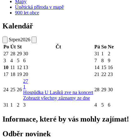
Mapy
Únětická příroda v mapě
900 let obce
Kalendář
Srpen
2026
Po
Út
St
Čt
Pá
So
Ne
27
28
29
30
31
1
2
3
4
5
6
7
8
9
10
11
12
13
14
15
16
17
18
19
20
21
22
23
27
1
24
25
26
28
29
30
Hospůdka U Lasíků zve na koncert
Zobrazit všechny záznamy ze dne
31
1
2
3
4
5
6
Informace, které by vás mohly zajímat!
Odběr novinek