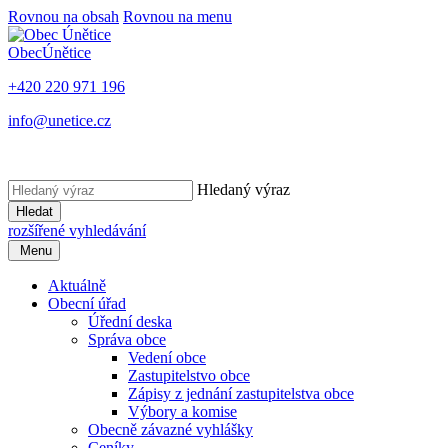
Rovnou na obsah
Rovnou na menu
Obec
Únětice
+420 220 971 196
info@unetice.cz
Hledaný výraz
Hledat
rozšířené vyhledávání
Menu
Aktuálně
Obecní úřad
Úřední deska
Správa obce
Vedení obce
Zastupitelstvo obce
Zápisy z jednání zastupitelstva obce
Výbory a komise
Obecně závazné vyhlášky
Ceníky