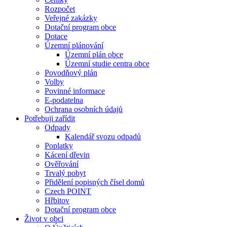
Rozpočet
Veřejné zakázky
Dotační program obce
Dotace
Územní plánování
Územní plán obce
Územní studie centra obce
Povodňový plán
Volby
Povinné informace
E-podatelna
Ochrana osobních údajů
Potřebuji zařídit
Odpady
Kalendář svozu odpadů
Poplatky
Kácení dřevin
Ověřování
Trvalý pobyt
Přidělení popisných čísel domů
Czech POINT
Hřbitov
Dotační program obce
Život v obci