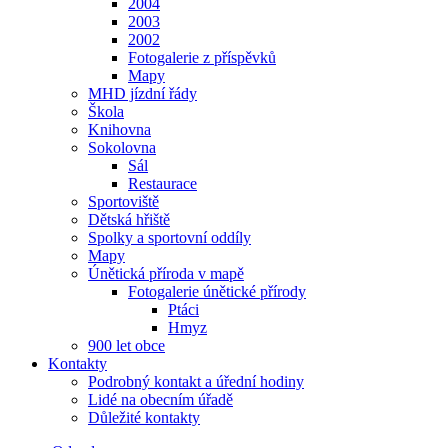
2004
2003
2002
Fotogalerie z příspěvků
Mapy
MHD jízdní řády
Škola
Knihovna
Sokolovna
Sál
Restaurace
Sportoviště
Dětská hřiště
Spolky a sportovní oddíly
Mapy
Únětická příroda v mapě
Fotogalerie únětické přírody
Ptáci
Hmyz
900 let obce
Kontakty
Podrobný kontakt a úřední hodiny
Lidé na obecním úřadě
Důležité kontakty