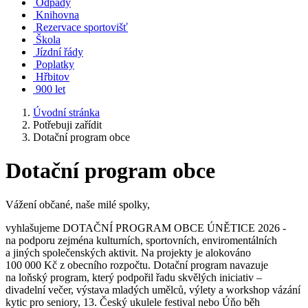
Odpady
Knihovna
Rezervace sportovišť
Škola
Jízdní řády
Poplatky
Hřbitov
900 let
Úvodní stránka
Potřebuji zařídit
Dotační program obce
Dotační program obce
Vážení občané, naše milé spolky,
vyhlašujeme DOTAČNÍ PROGRAM OBCE ÚNĚTICE 2026 -
na podporu zejména kulturních, sportovních, enviromentálních
a jiných společenských aktivit. Na projekty je alokováno
100 000 Kč z obecního rozpočtu. Dotační program navazuje
na loňský program, který podpořil řadu skvělých iniciativ –
divadelní večer, výstava mladých umělců, výlety a workshop vázání
kytic pro seniory, 13. Český ukulele festival nebo Úňo běh