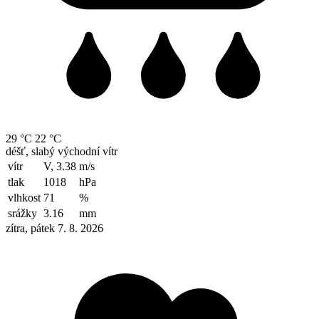
29 °C
22 °C
déšť, slabý východní vítr
vítr
V, 3.38
m/s
tlak
1018
hPa
vlhkost
71
%
srážky
3.16
mm
zítra, pátek 7. 8. 2026