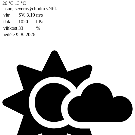
26 °C
13 °C
jasno, severovýchodní větřík
vítr
SV, 3.19
m/s
tlak
1020
hPa
vlhkost
33
%
neděle 9. 8. 2026