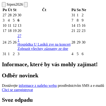
Srpen
2026
Po
Út
St
Čt
Pá
So
Ne
27
28
29
30
31
1
2
3
4
5
6
7
8
9
10
11
12
13
14
15
16
17
18
19
20
21
22
23
27
1
24
25
26
28
29
30
Hospůdka U Lasíků zve na koncert
Zobrazit všechny záznamy ze dne
31
1
2
3
4
5
6
Informace, které by vás mohly zajímat!
Odběr novinek
Dostávejte
informace z našeho webu
prostřednictvím SMS a e-mailů
Chci se zaregistrovat
Svoz odpadu