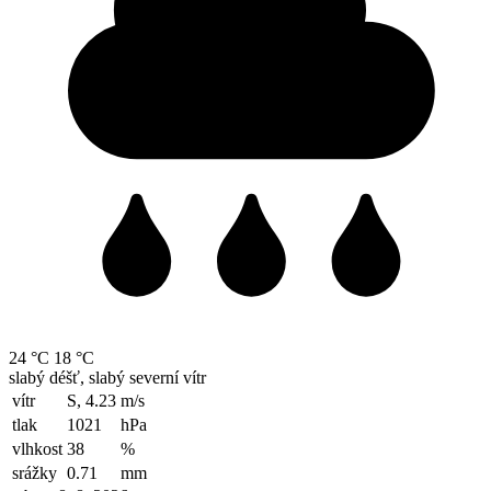
24 °C
18 °C
slabý déšť, slabý severní vítr
vítr
S, 4.23
m/s
tlak
1021
hPa
vlhkost
38
%
srážky
0.71
mm