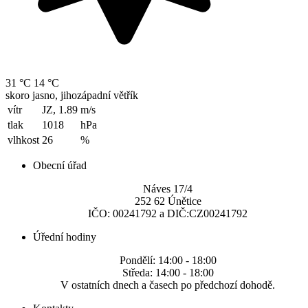
31 °C
14 °C
skoro jasno, jihozápadní větřík
vítr
JZ, 1.89
m/s
tlak
1018
hPa
vlhkost
26
%
Obecní úřad
Náves 17/4
252 62 Únětice
IČO: 00241792 a DIČ:CZ00241792
Úřední hodiny
Pondělí: 14:00 - 18:00
Středa: 14:00 - 18:00
V ostatních dnech a časech po předchozí dohodě.