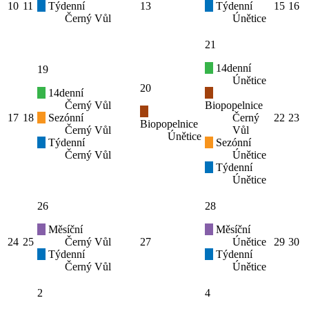
10
11
Týdenní
13
Týdenní
15
16
Černý Vůl
Únětice
21
14denní
19
Únětice
20
14denní
Černý Vůl
Biopopelnice
17
18
Sezónní
Černý
22
23
Biopopelnice
Černý Vůl
Vůl
Únětice
Týdenní
Sezónní
Černý Vůl
Únětice
Týdenní
Únětice
26
28
Měsíční
Měsíční
24
25
Černý Vůl
27
Únětice
29
30
Týdenní
Týdenní
Černý Vůl
Únětice
2
4