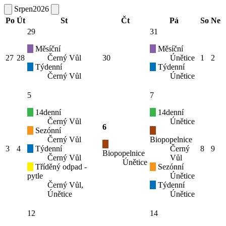
Srpen
2026
Po
Út
St
Čt
Pá
So
Ne
29
31
Měsíční
Měsíční
27
28
Černý Vůl
30
Únětice
1
2
Týdenní
Týdenní
Černý Vůl
Únětice
5
7
14denní
14denní
Černý Vůl
Únětice
6
Sezónní
Černý Vůl
Biopopelnice
3
4
Týdenní
Černý
8
9
Biopopelnice
Černý Vůl
Vůl
Únětice
Tříděný odpad -
Sezónní
pytle
Únětice
Černý Vůl,
Týdenní
Únětice
Únětice
12
14