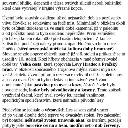
souvrství břidlic, slepenců a tělesa tvrdých silicitů neboli buližníků,
která dnes vytvářejí v krajině výrazné kopce.
Území bylo souvisle osídleno už od nejstarších dob a s pozůstatky
vlivu člověka se setkáváme na řadě míst. Minimálně v blízkém okolí
bylo osídlení doloženo už ve starší době kamenné, již v paleolitu
a od počátku neolitu bylo osídleno nepřetržitě. První zemědělci
přicházejí kolem roku 5000 před naším letopočtem. Z konce
3. tisíciletí pocházejí nálezy přímo z úpatí Holého vrchu u obce
Únětice (
středoevropská únětická kultura doby bronzové
).
Slované se zde poprvé objevili patrně již v 6. století a průkazně se tu
usadili v 10. století. Kozí hřbety obcházela v raně přemyslovské
době tzv.
Velká cesta
, která spojovala
Levý Hradec a Pražský
hrad
. V blízkosti současného Trojanova mlýna vznikl mlýn už
ve 12. století. Území přírodní rezervace ovlivnil od 16. století chov
a pastva ovcí. Území bylo odedávna intenzivně využíváno
dominantně jako
pastvina pro ovce a kozy
, částečně zde byly
i ovocné sady,
louky byly odvodňovány a koseny
. Tento způsob
využívání území, který trval stovky let, nechal vzniknout
specifickým společenstvím, která nahradila původní lesy.
Především se jednalo o
vřesoviště
. Les se sem začal vracet
až po velmi dlouhé době teprve ve dvacátém století. Pro zalesnění
byl bohužel
nešťastně zvolen trnovník akát
, ke kterému později
přibyly ještě
borovice černá a lesní
,
modřín
nebo
dub červený.