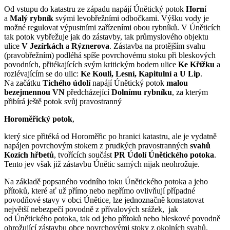
Od vstupu do katastru ze západu napájí Únětický potok
Horn
í
a
Malý rybník
svými levobřežními odbočkami. Výšku vody je
možné regulovat výpustními zařízeními obou rybníků. V Úněticích
tak potok vybřežuje jak do zástavby, tak průmyslového objektu
ulice
V Jezírkách
a
Rýznerova
. Zástavba na protějším svahu
(pravobřežním) podléhá spíše povrchovému stoku při bleskových
povodních, přitékajících svým kritickým bodem ulice
Ke Křížku
a
rozlévajícím se do ulic:
Ke Kouli, Lesní, Kapitulní a U Lip
.
Na začátku
Tichého údolí
napájí Únětický potok
malou
bezejmennou VN
předcházející
Dolnímu rybníku
, za kterým
přibírá ještě potok svůj pravostranný
Horoměřický potok
,
který sice přitéká od Horoměřic po hranici katastru, ale je vydatně
napájen povrchovým stokem z prudkých pravostranných
svahů
Kozích hřbetů
, tvořících součást
PR Údolí Únětického potoka
.
Tento jev však již zástavbu Únětic samých nijak neohrožuje.
Na základě popsaného vodního toku Únětického potoka a jeho
přítoků, které ať už přímo nebo nepřímo ovlivňují případné
povodňové stavy v obci Únětice, lze jednoznačně konstatovat
největší nebezpečí povodně z přívalových srážek, jak
od Únětického potoka, tak od jeho přítoků nebo bleskové povodně
ohrožující zástavbu obce povrchovými stoky z okolních svahů.