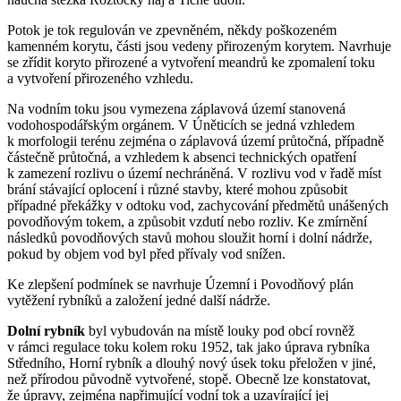
Potok je tok regulován ve zpevněném, někdy poškozeném
kamenném korytu, části jsou vedeny přirozeným korytem. Navrhuje
se zřídit koryto přirozené a vytvoření meandrů ke zpomalení toku
a vytvoření přirozeného vzhledu.
Na vodním toku jsou vymezena záplavová území stanovená
vodohospodářským orgánem. V Úněticích se jedná vzhledem
k morfologii terénu zejména o záplavová území průtočná, případně
částečně průtočná, a vzhledem k absenci technických opatření
k zamezení rozlivu o území nechráněná. V rozlivu vod v řadě míst
brání stávající oplocení i různé stavby, které mohou způsobit
případné překážky v odtoku vod, zachycování předmětů unášených
povodňovým tokem, a způsobit vzdutí nebo rozliv. Ke zmírnění
následků povodňových stavů mohou sloužit horní i dolní nádrže,
pokud by objem vod byl před přívaly vod snížen.
Ke zlepšení podmínek se navrhuje Územní i Povodňový plán
vytěžení rybníků a založení jedné další nádrže.
Dolní rybník
byl vybudován na místě louky pod obcí rovněž
v rámci regulace toku kolem roku 1952, tak jako úprava rybníka
Středního, Horní rybník a dlouhý nový úsek toku přeložen v jiné,
než přírodou původně vytvořené, stopě. Obecně lze konstatovat,
že úpravy, zejména napřimující vodní tok a uzavírající jej