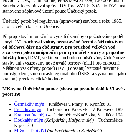
Povodí Vltavy, státní podnik, Holečkova 3178/8, 150 00 Praha 5 –
Smíchov, který převzal správu DVT od ZVHS. Z těchto DVT má
stanoveno záplavové území pouze Únětický potok.
Únětický potok byl regulován (upravován) stavbou z roku 1965,
a to na celém katastru Únětice.
Při projektování funkčního využití území bylo požadováno podél
koryt DVT
zachovat volné, nezastavěné území o šíři min. 6 m
od břehové čáry na obě strany, pro průchod velkých vod
a zároveň jako manipulační pruh pro účel správy a případné
údržby koryt
DVT, ve kterých nebudou umísťovány žádné nové
stavby ani vysazovány nové trvalé porosty (platí i pro oplocení).
Většinou však břehy potoků (DVT) obsahují vzrostlé dřevinné
porosty, které jsou součástí regionálního ÚSES, a významné i jako
krajinný prvek estetické hodnoty.
Mlýny na Únětickém potoce (shora po proudu dolů k Vltavě -
počet 19)
Čermákův mlýn
– Kněževes u Prahy, K Rybníku 31
Prchalův mlýn
– Tuchoměřice-Kněžívka, V Kněžívce 189
Kraumanův mlýn
– Tuchoměřice-Kněžívka, V Uličce 194
Koukalův mlýn
(Kašpárkův, Kašparovský)
– Tuchoměřice,
K poště 16
Mlýn na Partvišti
(na Pastvinách, u Kadeřábků)
–