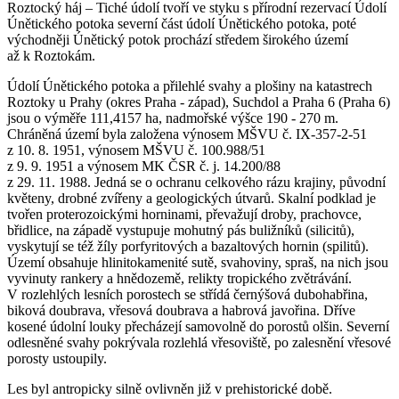
Roztocký háj – Tiché údolí tvoří ve styku s přírodní rezervací Údolí
Únětického potoka severní část údolí Únětického potoka, poté
východněji Únětický potok prochází středem širokého území
až k Roztokám.
Údolí Únětického potoka a přilehlé svahy a plošiny na katastrech
Roztoky u Prahy (okres Praha - západ), Suchdol a Praha 6 (Praha 6)
jsou o výměře 111,4157 ha, nadmořské výšce 190 - 270 m.
Chráněná území byla založena výnosem MŠVU č. IX-357-2-51
z 10. 8. 1951, výnosem MŠVU č. 100.988/51
z 9. 9. 1951 a výnosem MK ČSR č. j. 14.200/88
z 29. 11. 1988. Jedná se o ochranu celkového rázu krajiny, původní
květeny, drobné zvířeny a geologických útvarů. Skalní podklad je
tvořen proterozoickými horninami, převažují droby, prachovce,
břidlice, na západě vystupuje mohutný pás buližníků (silicitů),
vyskytují se též žíly porfyritových a bazaltových hornin (spilitů).
Území obsahuje hlinitokamenité sutě, svahoviny, spraš, na nich jsou
vyvinuty rankery a hnědozemě, relikty tropického zvětrávání.
V rozlehlých lesních porostech se střídá černýšová dubohabřina,
biková doubrava, vřesová doubrava a habrová javořina. Dříve
kosené údolní louky přecházejí samovolně do porostů olšin. Severní
odlesněné svahy pokrývala rozlehlá vřesoviště, po zalesnění vřesové
porosty ustoupily.
Les byl antropicky silně ovlivněn již v prehistorické době.