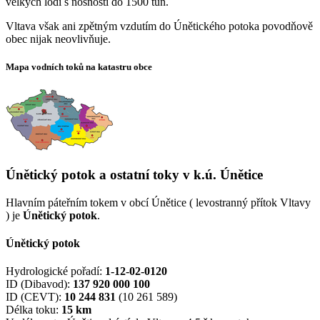
velkých lodí s nosností do 1500 tun.
Vltava však ani zpětným vzdutím do Únětického potoka povodňově
obec nijak neovlivňuje.
Mapa vodních toků na katastru obce
Únětický potok a ostatní toky v k.ú. Únětice
Hlavním páteřním tokem v obcí Únětice ( levostranný přítok Vltavy
) je
Únětický potok
.
Únětický potok
Hydrologické pořadí:
1-12-02-0120
ID (Dibavod):
137 920 000 100
ID (CEVT):
10 244 831
(10 261 589)
Délka toku:
15 km