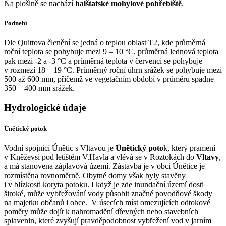
Na plošině se nachází
halštatské mohylové pohřebiště
.
Podnebí
Dle Quittova členění se jedná o teplou oblast T2, kde průměrná
roční teplota se pohybuje mezi 9 – 10 °C, průměrná lednová teplota
pak mezi -2 a -3 °C a průměrná teplota v červenci se pohybuje
v rozmezí 18 – 19 °C. Průměrný roční úhrn srážek se pohybuje mezi
500 až 600 mm, přičemž ve vegetačním období v průměru spadne
350 – 400 mm srážek.
Hydrologické údaje
Únětický potok
Vodní spojnicí Únětic s Vltavou je
Únětický poto
k, který pramení
v Kněževsi pod letištěm V.Havla a vlévá se v Roztokách do
Vltavy
,
a má stanovena záplavová území. Zástavba je v obci Únětice je
rozmístěna rovnoměrně. Obytné domy však byly stavěny
i v blízkosti koryta potoku. I když je zde inundační území dosti
široké, může vybřežování vody působit značné povodňové škody
na majetku občanů i obce. V úsecích míst omezujících odtokové
poměry může dojít k nahromadění dřevných nebo stavebních
splavenin, které zvyšují pravděpodobnost vybřežení vod v jarním