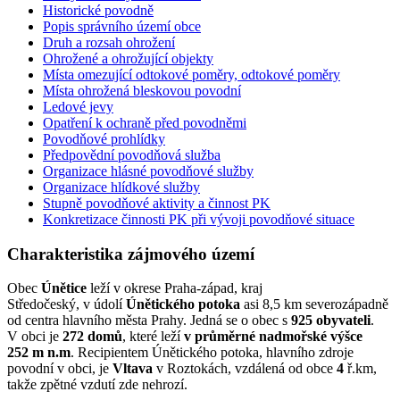
Historické povodně
Popis správního území obce
Druh a rozsah ohrožení
Ohrožené a ohrožující objekty
Místa omezující odtokové poměry, odtokové poměry
Místa ohrožená bleskovou povodní
Ledové jevy
Opatření k ochraně před povodněmi
Povodňové prohlídky
Předpovědní povodňová služba
Organizace hlásné povodňové služby
Organizace hlídkové služby
Stupně povodňové aktivity a činnost PK
Konkretizace činnosti PK při vývoji povodňové situace
Charakteristika zájmového území
Obec
Únětice
leží v okrese Praha-západ, kraj
Středočeský, v údolí
Únětického potoka
asi 8,5 km severozápadně
od centra hlavního města Prahy. Jedná se o obec s
925 obyvateli
.
V obci je
272 domů
, které leží
v průměrné nadmořské výšce
252 m n.m
. Recipientem Únětického potoka, hlavního zdroje
povodní v obci, je
Vltava
v Roztokách, vzdálená od obce
4
ř.km,
takže zpětné vzdutí zde nehrozí.