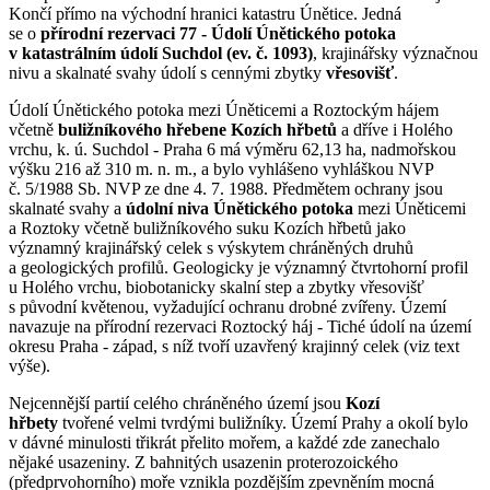
Končí přímo na východní hranici katastru Únětice. Jedná
se o
přírodní rezervaci 77 - Údolí Únětického potoka
v katastrálním údolí Suchdol (ev. č. 1093)
, krajinářsky význačnou
nivu a skalnaté svahy údolí s cennými zbytky
vřesovišť
.
Údolí Únětického potoka mezi Úněticemi a Roztockým hájem
včetně
buližníkového hřebene Kozích hřbetů
a dříve i Holého
vrchu, k. ú. Suchdol - Praha 6 má výměru 62,13 ha, nadmořskou
výšku 216 až 310 m. n. m., a bylo vyhlášeno vyhláškou NVP
č. 5/1988 Sb. NVP ze dne 4. 7. 1988. Předmětem ochrany jsou
skalnaté svahy a
údolní niva Únětického potoka
mezi Úněticemi
a Roztoky včetně buližníkového suku Kozích hřbetů jako
významný krajinářský celek s výskytem chráněných druhů
a geologických profilů. Geologicky je významný čtvrtohorní profil
u Holého vrchu, biobotanicky skalní step a zbytky vřesovišť
s původní květenou, vyžadující ochranu drobné zvířeny. Území
navazuje na přírodní rezervaci Roztocký háj - Tiché údolí na území
okresu Praha - západ, s níž tvoří uzavřený krajinný celek (viz text
výše).
Nejcennější partií celého chráněného území jsou
Kozí
hřbety
tvořené velmi tvrdými buližníky. Území Prahy a okolí bylo
v dávné minulosti třikrát přelito mořem, a každé zde zanechalo
nějaké usazeniny. Z bahnitých usazenin proterozoického
(předprvohorního) moře vznikla pozdějším zpevněním mocná