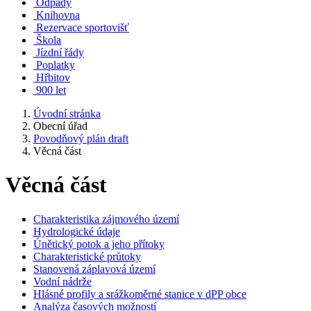
Odpady
Knihovna
Rezervace sportovišť
Škola
Jízdní řády
Poplatky
Hřbitov
900 let
Úvodní stránka
Obecní úřad
Povodňový plán draft
Věcná část
Věcná část
Charakteristika zájmového území
Hydrologické údaje
Únětický potok a jeho přítoky
Charakteristické průtoky
Stanovená záplavová území
Vodní nádrže
Hlásné profily a srážkoměrné stanice v dPP obce
Analýza časových možností