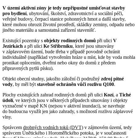
V území aktivní zóny je tedy nepřípustné umisťovat stavby
pro bydlení
, ubytování, školství, zdravotnictví a sociální péči,
veřejné budovy, čerpací stanice pohonných hmot a další stavby,
které mohou ohrozit životní prostředí, skládky zeminy, odpadu nebo
jiného materiálu a samostatná zařízení stavenišť.
Existující pozemky s
objekty rodinných domů
při ulici
V
Jezírkách
a při ulici
Ke Stříbrníku
, které jsou situovány
v záplavovém území, bude třeba v případě povodně ochránit
individuálně (například vytvořením hráze u míst, kde by voda mohla
pronikat oplocením, dveřmi nebo okny do domů z předem
připravených pytlů písku).
Objekt obecní studny, jakožto záložní či podružný
zdroj pitné
vody
, by měl být
stavebně ochráněn vůči rozlivu Q100
.
Plochy existujících zahrad rodinných domů při ulici
Kozí
, a
Tiché
údolí
, ve kterých jsou v některých případech situovány i objekty
vyznačené v mapě KN (nejsou v aktivní inundaci), se navrhuje
do budoucna využít jen jako zahrady, s možností rozlivu záplavové
vlny.
Správcem
drobných vodních toků (DVT)
v zájmovém území, tedy
správcem Únětického i Horoměřického potoka, je v současnosti