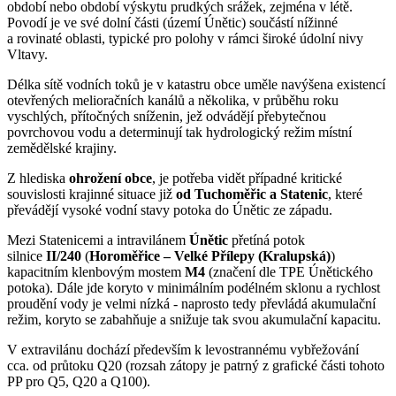
období nebo období výskytu prudkých srážek, zejména v létě.
Povodí je ve své dolní části (území Únětic) součástí nížinné
a rovinaté oblasti, typické pro polohy v rámci široké údolní nivy
Vltavy.
Délka sítě vodních toků je v katastru obce uměle navýšena existencí
otevřených melioračních kanálů a několika, v průběhu roku
vyschlých, přítočných sníženin, jež odvádějí přebytečnou
povrchovou vodu a determinují tak hydrologický režim místní
zemědělské krajiny.
Z hlediska
ohrožení obce
, je potřeba vidět případné kritické
souvislosti krajinné situace již
od Tuchoměřic a Statenic
, které
převádějí vysoké vodní stavy potoka do Únětic ze západu.
Mezi Statenicemi a intravilánem
Únětic
přetíná potok
silnice
II/240
(
Horoměřice – Velké Přílepy (Kralupská)
)
kapacitním klenbovým mostem
M4
(značení dle TPE Únětického
potoka). Dále jde koryto v minimálním podélném sklonu a rychlost
proudění vody je velmi nízká - naprosto tedy převládá akumulační
režim, koryto se zabahňuje a snižuje tak svou akumulační kapacitu.
V extravilánu dochází především k levostrannému vybřežování
cca. od průtoku Q20 (rozsah zátopy je patrný z grafické části tohoto
PP pro Q5, Q20 a Q100).