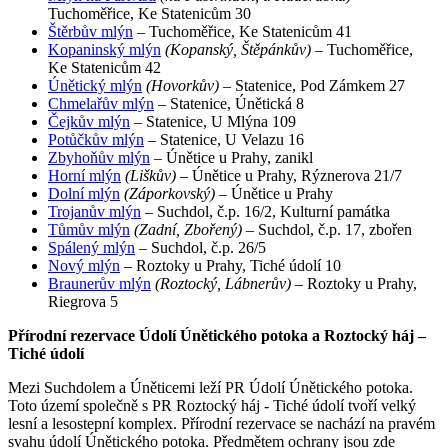
Tuchoměřice, Ke Statenicům 30
Štěrbův mlýn
– Tuchoměřice, Ke Statenicům 41
Kopaninský mlýn
(Kopanský, Štěpánkův)
– Tuchoměřice,
Ke Statenicům 42
Únětický mlýn
(Hovorkův)
– Statenice, Pod Zámkem 27
Chmelařův mlýn
– Statenice, Únětická 8
Čejkův mlýn
– Statenice, U Mlýna 109
Potůčkův mlýn
– Statenice, U Velazu 16
Zbyhoňův mlýn
– Únětice u Prahy, zanikl
Horní mlýn
(Liškův)
– Únětice u Prahy, Rýznerova 21/7
Dolní mlýn
(Záporkovský)
– Únětice u Prahy
Trojanův mlýn
– Suchdol, č.p. 16/2, Kulturní památka
Tůmův mlýn
(Zadní, Zbořený)
– Suchdol, č.p. 17, zbořen
Spálený mlýn
– Suchdol, č.p. 26/5
Nový mlýn
– Roztoky u Prahy, Tiché údolí 10
Braunerův mlýn
(Roztocký, Lábnerův)
– Roztoky u Prahy,
Riegrova 5
Přírodní rezervace Údolí Únětického potoka a Roztocký háj –
Tiché údolí
Mezi Suchdolem a Úněticemi leží PR Údolí Únětického potoka.
Toto území společně s PR Roztocký háj - Tiché údolí tvoří velký
lesní a lesostepní komplex. Přírodní rezervace se nachází na pravém
svahu údolí Únětického potoka. Předmětem ochrany jsou zde