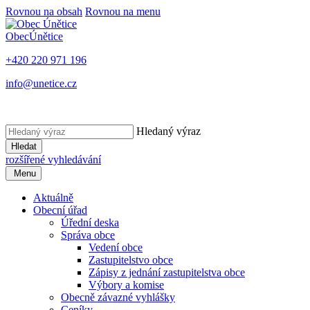
Rovnou na obsah
Rovnou na menu
Obec
Únětice
+420 220 971 196
info@unetice.cz
Hledaný výraz
Hledat
rozšířené vyhledávání
Menu
Aktuálně
Obecní úřad
Úřední deska
Správa obce
Vedení obce
Zastupitelstvo obce
Zápisy z jednání zastupitelstva obce
Výbory a komise
Obecně závazné vyhlášky
Ceníky