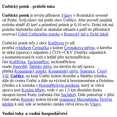
Únětický potok - průběh toku
Únětický potok
je levým přítokem
Vltavy
v Roztokách severně
od Prahy. Svůj název má podle obce Únětice. Jeho povodí zaujímá
rozlohu téměř 45 km² a průměrný průtok je 0,10 m³/s. Dolní tok má
podobu hlubokého údolí se skalními stěnami a patří do přírodních
rezervací
Údolí Únětického potoka
a
Roztocký háj a Tiché údolí
.
Únětický potok teče z obce
Kněževes
(v níž
protéká
rybníkem
Čermačka
a kolem
Čermákova mlýnu
, u kterého
se stéká (zprava) s odpadem z ČOV+ČKV (čističky odpadních
a kontaminovaných vod) z letiště přes tuchoměřickou
část
Kněžívka
,
Tuchoměřice
, tuchoměřickou
osadu
Pastviště
,
Štěrbův mlýn
, (za kterým do něj zprava
přitéká
Kopaninský potok
),
Kopaninský mlýn
,
Statenice
,
Černý
Vůl
,
Únětice
, na kraji Únětic kolem Horního a Malého rybníka,
dále do centra Únětic a dále na východ k bezejmennému a Dolnímu
rybníku a k soutoku s
Horoměřickým potokem
, který se vlévá
zprava pod
Kozími hřbety
, vede v asi 1,5 km dlouhém úseku
okrajem území Prahy (městská část
Suchdol
). Dále pokračuje v jižní
části města
Roztoky
kolem bývalé
restaurace Maxmiliánka
Tichým
údolím
k ústí, kde se nedaleko zámku vlévá zleva do
Vltavy
.
Vodní toky a vodní hospodářství