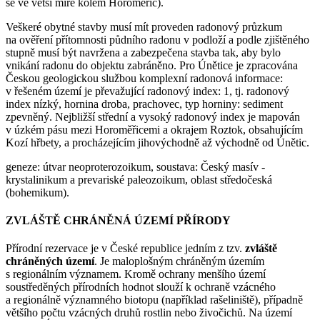
se ve větší míře kolem Horoměřic).
Veškeré obytné stavby musí mít proveden radonový průzkum
na ověření přítomnosti půdního radonu v podloží a podle zjištěného
stupně musí být navržena a zabezpečena stavba tak, aby bylo
vnikání radonu do objektu zabráněno. Pro Únětice je zpracována
Českou geologickou službou komplexní radonová informace:
v řešeném území je převažující radonový index: 1, tj. radonový
index nízký, hornina droba, prachovec, typ horniny: sediment
zpevněný. Nejbližší střední a vysoký radonový index je mapován
v úzkém pásu mezi Horoměřicemi a okrajem Roztok, obsahujícím
Kozí hřbety, a procházejícím jihovýchodně až východně od Únětic.
geneze: útvar neoproterozoikum, soustava: Český masív -
krystalinikum a prevariské paleozoikum, oblast středočeská
(bohemikum).
ZVLÁŠTĚ CHRÁNĚNÁ ÚZEMÍ PŘÍRODY
Přírodní rezervace je v České republice jedním z tzv.
zvláště
chráněných území
. Je maloplošným chráněným územím
s regionálním významem. Kromě ochrany menšího území
soustředěných přírodních hodnot slouží k ochraně vzácného
a regionálně významného biotopu (například rašeliniště), případně
většího počtu vzácných druhů rostlin nebo živočichů. Na území