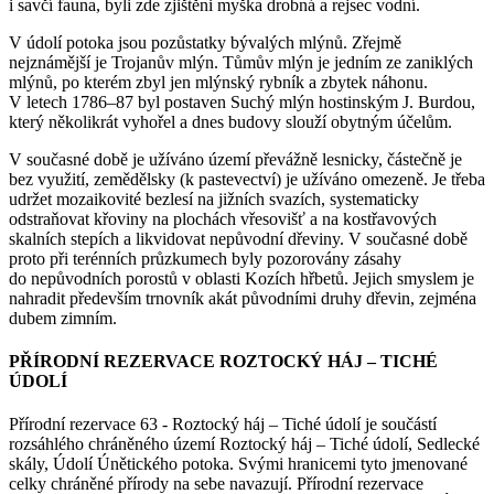
i savčí fauna, byli zde zjištěni myška drobná a rejsec vodní.
V údolí potoka jsou pozůstatky bývalých mlýnů. Zřejmě
nejznámější je Trojanův mlýn. Tůmův mlýn je jedním ze zaniklých
mlýnů, po kterém zbyl jen mlýnský rybník a zbytek náhonu.
V letech 1786–87 byl postaven Suchý mlýn hostinským J. Burdou,
který několikrát vyhořel a dnes budovy slouží obytným účelům.
V současné době je užíváno území převážně lesnicky, částečně je
bez využití, zemědělsky (k pastevectví) je užíváno omezeně. Je třeba
udržet mozaikovité bezlesí na jižních svazích, systematicky
odstraňovat křoviny na plochách vřesovišť a na kostřavových
skalních stepích a likvidovat nepůvodní dřeviny. V současné době
proto při terénních průzkumech byly pozorovány zásahy
do nepůvodních porostů v oblasti Kozích hřbetů. Jejich smyslem je
nahradit především trnovník akát původními druhy dřevin, zejména
dubem zimním.
PŘÍRODNÍ REZERVACE ROZTOCKÝ HÁJ – TICHÉ
ÚDOLÍ
Přírodní rezervace 63 - Roztocký háj – Tiché údolí je součástí
rozsáhlého chráněného území Roztocký háj – Tiché údolí, Sedlecké
skály, Údolí Únětického potoka. Svými hranicemi tyto jmenované
celky chráněné přírody na sebe navazují. Přírodní rezervace