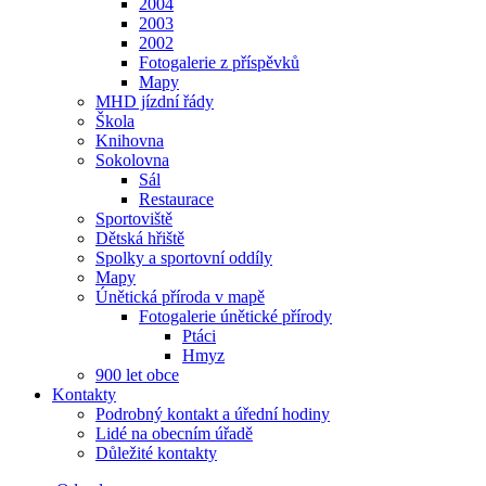
2004
2003
2002
Fotogalerie z příspěvků
Mapy
MHD jízdní řády
Škola
Knihovna
Sokolovna
Sál
Restaurace
Sportoviště
Dětská hřiště
Spolky a sportovní oddíly
Mapy
Únětická příroda v mapě
Fotogalerie únětické přírody
Ptáci
Hmyz
900 let obce
Kontakty
Podrobný kontakt a úřední hodiny
Lidé na obecním úřadě
Důležité kontakty