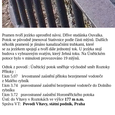
Pramen tvoří jezírko uprostřed návsi. Dříve studánka Ouvalka.
Potok se původně jmenoval Stativnice podle části mlýnů. Dalších
několik pramenů je jímáno kanalizačními trubkami, které
se za jezírkem spojují a tvoří dále jednotný tok. U jezírka stojí
budova s vybrazeným svatým, který žehná toku. Na Únětickém
potoce bylo v minulosti provozováno 19 mlýnů.
Odtok z povodí : Únětický potok směřuje východně směr Roztoky
Přítoky :
ř.km 5.07 levostranné zaústění přítoku bezejmenné vodoteče
z Malého rybník
ř.km 3.74 pravostranné zaústění bezejmenné vodoteče do Dolního
rybníku
ř.km 3.72 pravostranné zaústění Horoměřického potoka
Ústí: do Vltavy v Roztokách ve výšce
177 m n.m.
Správa VT:
Povodí Vltavy, státní podnik, Praha