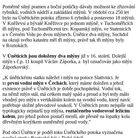
Poměrně silný pramen a boční potůčky dávaly možnost ke zřizování
rybníků, vodních nádrží a zakládání mlýnů. V období cca 250 let
bylo na Únětickém potoku zřízeno 6 rybníků a postaveno 18 mlýnů.
V Kněževsi a bývalé Kněživce po jednom mlýně, v Tuchoměřicích
tři mlýny, pod Tuchoměřicemi tzv. Kopanský mlýn, ve Statenicích
a v Černém Volu po dvou mlýnech. Únětice dva mlýny, Suchdol
na okraji svého katastru měl tři mlýny, právě tak tři mlýny byly
v Roztokách.
V
Úněticích jsou doloženy dva mlýny
již v 16. století. Dolejší
mlýn s č.p. 11 koupil Václav Záporka, a byl označován jako mlýn
Záporkovský.
„K únětickému statku náležel i mlýn na potoce Slativnici. Je
to
první vodní mlýn v Čechách
, který máme doložen a jehož
existence právě v Úněticích je dobře pochopitelná. Vodní tok,
na němž mlýn stál, má celkem malý spád a proud a byl tedy málo
vhodný pro mlýn s vertikálním kolem na svodní vodu, který navíc
potřebuje složité převodové soukolí. V Úněticích proto nejspíše stál
typologicky nejstarší typ mlýna,
roztáčeného vodorovně ležícím
kolem
, pro jehož pohon postačí menší, ale přesně na lopatky kola
dřevěným korýtkem usměrněný proud vody."
Pod obcí Únětice je podél toku Únětického potoka vyznačena
naučná stezka Roztocký háj a Tiché údolí.