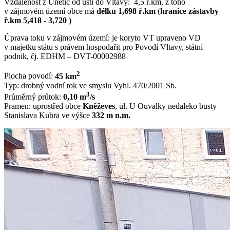
Vzdálenost z Únětic od ústí do Vltavy: 4,5 ř.km, z toho
v zájmovém území obce má
délku 1,698 ř.km
(
hranice zástavby
ř.km 5,418 - 3,720 )
Úprava toku v zájmovém území: je koryto VT upraveno VD
v majetku státu s právem hospodařit pro Povodí Vltavy, státní
podnik, čj. EDHM – DVT-00002988
2
Plocha povodí:
45 km
Typ: drobný vodní tok ve smyslu Vyhl. 470/2001 Sb.
3
Průměrný průtok:
0,10 m
/s
Pramen: uprostřed obce
Kněževes
, ul. U Ouvalky nedaleko busty
Stanislava Kubra ve výšce
332 m n.m.