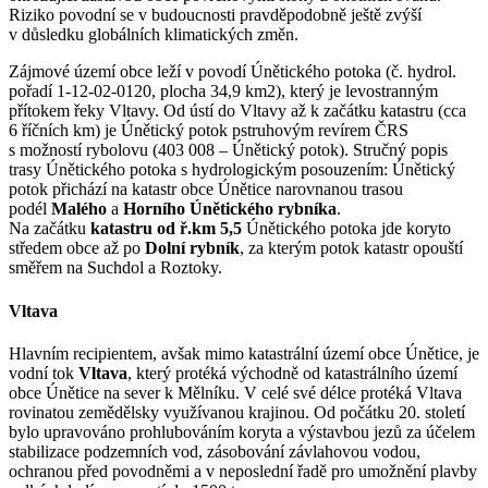
Riziko povodní se v budoucnosti pravděpodobně ještě zvýší
v důsledku globálních klimatických změn.
Zájmové území obce leží v povodí Únětického potoka (č. hydrol.
pořadí 1-12-02-0120, plocha 34,9 km2), který je levostranným
přítokem řeky Vltavy. Od ústí do Vltavy až k začátku katastru (cca
6 říčních km) je Únětický potok pstruhovým revírem ČRS
s možností rybolovu (403 008 – Únětický potok). Stručný popis
trasy Únětického potoka s hydrologickým posouzením: Únětický
potok přichází na katastr obce Únětice narovnanou trasou
podél
Malého
a
Horního
Únětického rybníka
.
Na začátku
katastru od ř.km 5,5
Únětického potoka jde koryto
středem obce až po
Dolní rybník
, za kterým potok katastr opouští
směřem na Suchdol a Roztoky.
Vltava
Hlavním recipientem, avšak mimo katastrální území obce Únětice, je
vodní tok
Vltava
, který protéká východně od katastrálního území
obce Únětice na sever k Mělníku. V celé své délce protéká Vltava
rovinatou zemědělsky využívanou krajinou. Od počátku 20. století
bylo upravováno prohlubováním koryta a výstavbou jezů za účelem
stabilizace podzemních vod, zásobování závlahovou vodou,
ochranou před povodněmi a v neposlední řadě pro umožnění plavby