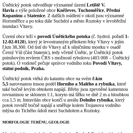
Únětický potok odvodňuje významné území
Letiště V.
Havla
a výše položené obce
Kněževes
,
Tuchoměřice
,
Přední
Kopaninu
a
Statenice
. Z dalších osídlení v okolí jsou významné
Horoměřice a po toku dále Suchdol a město Roztoky v levobřežní
inundaci Vltavy.
Území obce leží v
povodí Únětického potoka
(č. hydrol. pořadí
1-
12-02-0120
), který je levostranným přítokem řeky Vltavy v jejím
ř.km 38,300. Od ústí do Vltavy až k silničnímu mostku v osadě
Černý Vůl (část Statenic), tedy včetně Únětic, je Únětický potok
pstruhovým revírem ČRS s možností rybolovu (403 008 – Únětický
potok). O vodoteč pečuje správce vodního toku
Povodí Vltavy,
státní podnik, Praha.
Únětický potok vtéká do katastru obce na svém
ř.km
5,5
narovnanou trasou podél
Horního a Malého a rybníka
, které
také bočně levým obtokem napájí. Břehy jsou zpevněné kamennou
rovnaninou se sklonem 1:1, koryto má šířku ve dně 2 m a hloubkou
cca.1,5 m. Intravilán obce končí u areálu
Dolního rybníka
, který
potok rovněž bočně napájí a směřuje kolem Trojanova vodního
mlýna do Tichého údolí mezi Suchdolem a Roztoky.
MORFOLOGIE TERÉNU, GEOLOGIE