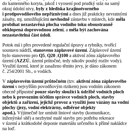
do kamenného koryta, jakož i vyosení pod prudký sráz na samý
okraj údolní nivy,
byly z hlediska krajinotvorného
i protipovodňového nepříznivými
a dnes již prakticky nevratnými
zásahy, mj. umožňujícími
nevhodně
zástavbu v místech, kde
měla
probíhat nezastavěná plocha vodního toku oboustranně
obklopená doprovodnou zelení
, a
měla být zachována
nezastavitelná část údolí
.
Potok má i přes provedené regulační úpravy a rybníky, tvořící
soustavu nádrží,
stanoveno záplavové území
. Záplavové území
bylo stanoveno pro
Q5
,
Q20
,
Q100
a aktivní zónu záplavového
území (
AZZÚ
, území průtočné, tedy nikoliv pouhý rozliv vody).
Využití území, které je zasaženo těmito jevy, je dáno zákonem
č. 254/2001 Sb., o vodách.
V
záplavovém území průtočném
(tzv.
aktivní zóna záplavového
území
s nejvyšším povodňovým rizikem) jsou vodním zákonem
obecně přípustné
pouze stavby sloužící k údržbě vodních ploch
nebo k provozním účelům správce vodních ploch, stavby
objektů a zařízení, jejichž provoz a využití jsou vázány na vodní
plochy (jezy, vodní elektrárny, odběrné objekty
apod.).
Výjimečně lze umístit liniové stavby (komunikace,
inženýrské sítě) a nezbytné malé stavby pro potřebu rekreace
v území a krátkodobé deponie materiálu určeného k přímé nakládce
na loď.