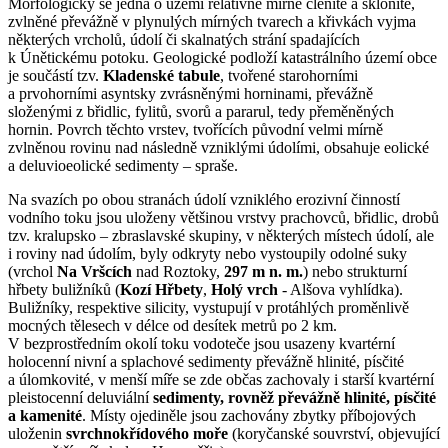
Morfologicky se jedná o území relativně mírně členité a sklonité,
zvlněné převážně v plynulých mírných tvarech a křivkách vyjma
některých vrcholů, údolí či skalnatých strání spadajících
k Únětickému potoku. Geologické podloží katastrálního území obce
je součástí tzv.
Kladenské tabule
, tvořené starohorními
a prvohorními asyntsky zvrásněnými horninami, převážně
složenými z břidlic, fylitů, svorů a pararul, tedy přeměněných
hornin. Povrch těchto vrstev, tvořících původní velmi mírně
zvlněnou rovinu nad následně vzniklými údolími, obsahuje eolické
a deluvioeolické sedimenty – spraše.
Na svazích po obou stranách údolí vzniklého erozivní činností
vodního toku jsou uloženy většinou vrstvy prachovců, břidlic, drobů
tzv. kralupsko – zbraslavské skupiny, v některých místech údolí, ale
i roviny nad údolím, byly odkryty nebo vystoupily odolné suky
(vrchol
Na Vršcích
nad Roztoky,
297 m n. m.
) nebo strukturní
hřbety buližníků (
Kozí Hřbety
,
Holý vrch
- Alšova vyhlídka).
Buližníky, respektive silicity, vystupují v protáhlých proměnlivě
mocných tělesech v délce od desítek metrů po 2 km.
V bezprostředním okolí toku vodoteče jsou usazeny kvartérní
holocenní nivní a splachové sedimenty převážně hlinité, písčité
a úlomkovité, v menší míře se zde občas zachovaly i starší kvartérní
pleistocenní deluviální
sedimenty, rovněž převážně hlinité, písčité
a kamenité
. Místy ojediněle jsou zachovány zbytky příbojových
uloženin
svrchnokřídového moře
(koryčanské souvrství, objevující