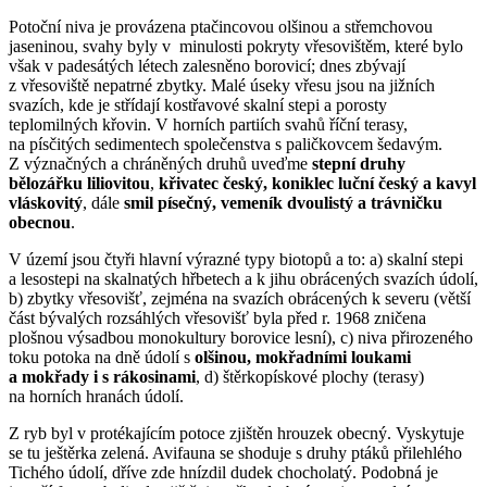
Potoční niva je provázena ptačincovou olšinou a střemchovou
jaseninou, svahy byly v minulosti pokryty vřesovištěm, které bylo
však v padesátých létech zalesněno borovicí; dnes zbývají
z vřesoviště nepatrné zbytky. Malé úseky vřesu jsou na jižních
svazích, kde je střídají kostřavové skalní stepi a porosty
teplomilných křovin. V horních partiích svahů říční terasy,
na písčitých sedimentech společenstva s paličkovcem šedavým.
Z význačných a chráněných druhů uveďme
stepní druhy
bělozářku liliovitou
,
křivatec český, koniklec luční český a kavyl
vláskovitý
, dále
smil písečný, vemeník dvoulistý a trávničku
obecnou
.
V území jsou čtyři hlavní výrazné typy biotopů a to: a) skalní stepi
a lesostepi na skalnatých hřbetech a k jihu obrácených svazích údolí,
b) zbytky vřesovišť, zejména na svazích obrácených k severu (větší
část bývalých rozsáhlých vřesovišť byla před r. 1968 zničena
plošnou výsadbou monokultury borovice lesní), c) niva přirozeného
toku potoka na dně údolí s
olšinou, mokřadními loukami
a mokřady i s rákosinami
, d) štěrkopískové plochy (terasy)
na horních hranách údolí.
Z ryb byl v protékajícím potoce zjištěn hrouzek obecný. Vyskytuje
se tu ještěrka zelená. Avifauna se shoduje s druhy ptáků přilehlého
Tichého údolí, dříve zde hnízdil dudek chocholatý. Podobná je