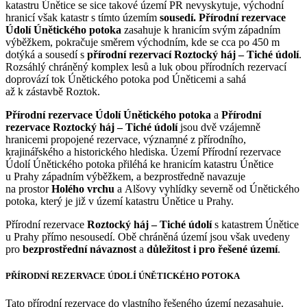
katastru Únětice se sice takové území PR nevyskytuje, východní
hranicí však katastr s tímto územím
sousedí. Přírodní rezervace
Údolí Únětického potoka
zasahuje k hranicím svým západním
výběžkem, pokračuje směrem východním, kde se cca po 450 m
dotýká a sousedí s
přírodní rezervací Roztocký háj – Tiché údolí
.
Rozsáhlý chráněný komplex lesů a luk obou přírodních rezervací
doprovází tok Únětického potoka pod Úněticemi a sahá
až k zástavbě Roztok.
Přírodní rezervace Údolí Únětického potoka
a
Přírodní
rezervace Roztocký háj – Tiché údolí
jsou dvě vzájemně
hranicemi propojené rezervace, významné z přírodního,
krajinářského a historického hlediska. Území Přírodní rezervace
Údolí Únětického potoka přiléhá ke hranicím katastru Únětice
u Prahy západním výběžkem, a bezprostředně navazuje
na prostor
Holého vrchu
a Alšovy vyhlídky severně od Únětického
potoka, který je již v území katastru Únětice u Prahy.
Přírodní rezervace
Roztocký háj – Tiché údolí
s katastrem Únětice
u Prahy přímo nesousedí. Obě chráněná území jsou však uvedeny
pro
bezprostřední návaznost
a
důležitost i pro řešené území
.
PŘÍRODNÍ REZERVACE ÚDOLÍ ÚNĚTICKÉHO POTOKA
Tato přírodní rezervace do vlastního řešeného území nezasahuje.