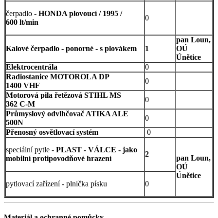
čerpadlo -
HONDA plovoucí / 1995 /
0
600 lt/min
pan Loun,
Kalové čerpadlo - ponorné - s plovákem
1
OÚ
Únětice
Elektrocentrála
0
R
adiostanice MOTOROLA DP
0
1400 VHF
Motorová pila řetězová STIHL MS
0
362 C-M
Průmyslový odvlhčovač ATIKA ALE
0
500N
Přenosný osvětlovací systém
0
speciální pytle -
PLAST - VÁLCE - jako
2
pan Loun,
mobilní protipovodňové hrazení
OÚ
Únětice
pytlovací zařízení - plnička písku
0
Materiál a ochranné pomůcky