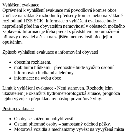
Vyhlášení evakuace
Oprávnění k vyhlášení evakuace má povodňová komise obce
Únětice na základě rozhodnutí předsedy komise nebo na základě
rozhodnutí HZS SCK. Informace o vyhlášení evakuace bude
neprodleně předána obyvatelům nemovitostí v oblastech možného
zaplavení. Informaci je třeba předat s předstihem pro umožnění
přípravy obyvatel a času na zajištění nemovitosti před jejím
opuštěním.
Způsob vyhlášení evakuace a informování obyvatel
obecním rozhlasem,
mobilními hlídkami - přednostně bude využito osobní
informování hlídkami a telefony
informace: na webu obce
Limit k vyhlášení evakuace -
Není stanoven. Rozhodujícím
ukazatelem je okamžitá hydrometeorologická situace, prognóza
jejího vývoje a přepokládaný nástup povodňové vlny.
Postup evakuace
Osoby se sníženou pohyblivostí.
Ostatní přítomné osoby – samostatný odchod pěšky.
Motorová vozidla a mechanizmy vyvézt na vyvýšená místa