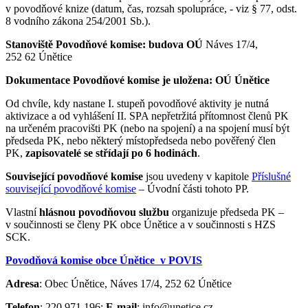
v povodňové knize (datum, čas, rozsah spolupráce, - viz § 77, odst.
8 vodního zákona 254/2001 Sb.).
Stanoviště Povodňové komise: budova OÚ
Náves 17/4,
252 62 Únětice
Dokumentace Povodňové komise je uložena: OÚ Únětice
Od chvíle, kdy nastane I. stupeň povodňové aktivity je nutná
aktivizace a od vyhlášení II. SPA nepřetržitá přítomnost členů PK
na určeném pracovišti PK (nebo na spojení) a na spojení musí být
předseda PK, nebo některý místopředseda nebo pověřený člen
PK,
zapisovatelé se střídají po 6 hodinách
.
Související povodňové komise
jsou uvedeny v kapitole
Příslušné
související povodňové komise
– Úvodní části tohoto PP.
Vlastní
hlásnou povodňovou službu
organizuje předseda PK –
v součinnosti se členy PK obce Únětice a v součinnosti s HZS
SCK.
Povodňová komise obce Únětice v POVIS
Adresa
: Obec Únětice, Náves 17/4, 252 62 Únětice
Telefon
: 220 971 196;
E-mail
: info@unetice.cz