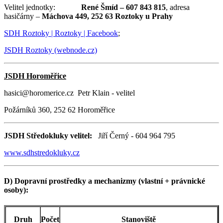
Velitel jednotky:
René Šmíd – 607 843 815
, adresa
hasičárny –
Máchova 449, 252 63 Roztoky u Prahy
SDH Roztoky | Roztoky | Facebook
;
JSDH Roztoky (webnode.cz)
JSDH Horoměřice
hasici@horomerice.cz Petr Klain - velitel
Požárníků 360, 252 62 Horoměřice
JSDH Středokluky velitel:
Jiří Černý - 604 964 795
www.sdhstredokluky.cz
D) Dopravní prostředky a mechanizmy (vlastní + právnické
osoby):
Druh
Počet
Stanoviště