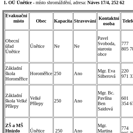
1. OÚ Únětice -
místo shromáždění, adresa:
Náves 17/4, 252 62
Evakuační
Kontaktní
místo
Obec
Kapacita
Stravování
Telef
osoba
Pavel
Obecní
Svoboda,
777
úřad
Únětice
Ne
Ne
starosta
805 7
Únětice
obce
Základní
Mgr. Eva
220
škola
Horoměřice
250
Ano
Silberová
971 
Horoměřice
Mgr. Bc.
Základní
Velké
Pavlína
601
škola Velké
250
Ano
Přílepy
Ben
354 6
Přílepy
Saidová
ZŠ a MŠ
Mgr.
774
Hnízdo
Únětice
250
Ano
Martina