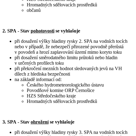
Hromadných sdělovacích prostředků
občanů
2. SPA
- Stav
pohotovosti
se vyhlašuje
při dosažení výšky hladiny rysky 2. SPA na vodních tocích
nebo v případě, že nebezpečí přirozené povodně přerůstá
v povodeň a hrozí zaplavování území mimo koryto toku
při dosažení směrodatného limitu průtoků nebo hladin
v určených profilech toku
při překročení mezních hodnot sledovaných jevů na VH
dílech z hlediska bezpečnosti
na základě informací od:
Českého hydrometeorologického ústavu
Povodňové komise ORP Černošice
HZS Středočeského kraje
Hromadných sdělovacích prostředků
3. SPA - Stav
ohrožení
se vyhlašuje
při dosažení výšky hladiny rysky 3. SPA na vodních tocích