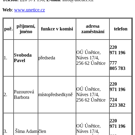
Web
:
www.unetice.cz
příjmení,
adresa
poř.
funkce v komisi
telefon
jméno
zaměstnání
220
OÚ Únětice,
971 196
Svoboda
1.
předseda
Náves 17/4,
Pavel
777
256 62 Únětice
805 783
220
OÚ Únětice,
971 196
Pazourová
2.
místopředsedkyně
Náves 17/4,
Barbora
724
256 62 Únětice
223 382
220
OÚ Únětice,
971 196
3.
Šíma Adam
člen
Náves 17/4,