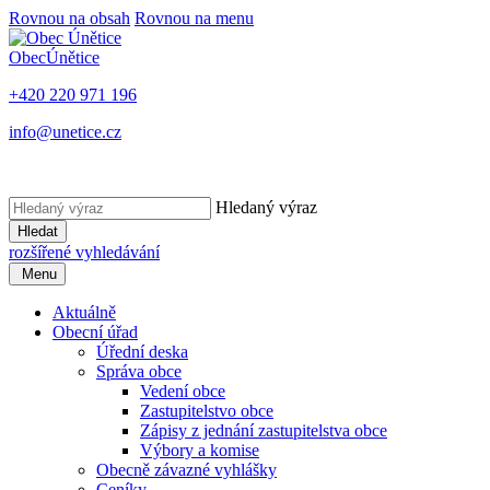
Rovnou na obsah
Rovnou na menu
Obec
Únětice
+420 220 971 196
info@unetice.cz
Hledaný výraz
Hledat
rozšířené vyhledávání
Menu
Aktuálně
Obecní úřad
Úřední deska
Správa obce
Vedení obce
Zastupitelstvo obce
Zápisy z jednání zastupitelstva obce
Výbory a komise
Obecně závazné vyhlášky
Ceníky