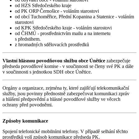
od HZS Středočeského kraje
od PK ORP Černošice - voláním starostovi
od obcí Tuchoměřice, Přední Kopanina a Statenice - voláním
starostovi
od KPK Středočeského kraje - voláním starostovi
od ČHMÚ - prostřednictvím mailu a na internetu
s předstihem.
z hromadných sdělovacích prostředků
Vlastní hlásnou povodňovou službu obce Únětice
zabezpečuje
předseda povodňové komise - v součinnosti se členy své PK a dále
v součinnosti s jednotkou SDH obce Únětice.
Orgány a organizace, zejména ty, které zajišťují telekomunikační
služby, jsou povinny přednostně zabezpečovat komunikaci zpráv
a hlášení předpovědní a hlásné povodňové služby ve věcech
ochrany před povodněmi.
Způsoby komunikace
Spojení telefonické mobilními telefony. V případě selhání těchto
prostředků volí způsob komunikace předseda PK.