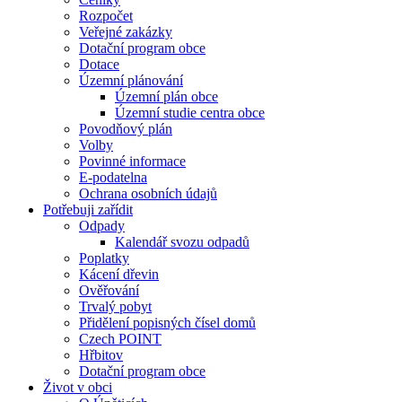
Rozpočet
Veřejné zakázky
Dotační program obce
Dotace
Územní plánování
Územní plán obce
Územní studie centra obce
Povodňový plán
Volby
Povinné informace
E-podatelna
Ochrana osobních údajů
Potřebuji zařídit
Odpady
Kalendář svozu odpadů
Poplatky
Kácení dřevin
Ověřování
Trvalý pobyt
Přidělení popisných čísel domů
Czech POINT
Hřbitov
Dotační program obce
Život v obci