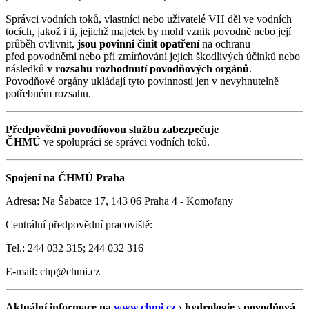
Správci vodních toků, vlastníci nebo uživatelé VH děl ve vodních
tocích, jakož i ti, jejichž majetek by mohl vznik povodně nebo její
průběh ovlivnit,
jsou povinni činit opatření
na ochranu
před povodněmi nebo při zmírňování jejich škodlivých účinků nebo
následků
v rozsahu rozhodnutí povodňových orgánů
.
Povodňové orgány ukládají tyto povinnosti jen v nevyhnutelně
potřebném rozsahu.
Předpovědní povodňovou službu zabezpečuje
ČHMÚ
ve spolupráci se správci vodních toků.
Spojení na ČHMÚ Praha
Adresa: Na Šabatce 17, 143 06 Praha 4 - Komořany
Centrální předpovědní pracoviště:
Tel.: 244 032 315; 244 032 316
E-mail: chp@chmi.cz
Aktuální informace na
www.chmi.cz
› hydrologie › povodňová