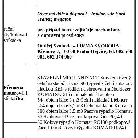
Obec má dále k dispozici – traktor, vůz Ford
Transit, megafon
ruční
pro případ nouze zajišťuje mechanismy
čtyřkolová
1
a dopravní prostředky
stříkačka
Ondřej Svoboda – FIRMA SVOBODA,
Křenova 7, 160 00 Praha-Dejvice, tel. 602 568
902, 602 374 960
STAVEBNÍ MECHANIZACE Smykem řízený
čelní nakladač Locust 903 speed s čelní zubatou,
Přenosná
hladkou lžící, s radlicí na shrnování sněhu dozer
motorová
1
KOMATSU 61 čelní nakladač Liebherr
stříkačka
544 objem lžíce 3 m3 Čelní nakladač Liebherr
564 objem lžíce 3,5 m3 Čelní nakladač Komatsu
380 objem lžíce 3,5 m3 Pásové rýpadlo Komatsu
35 Svahovací lžíce, podkopová lžíce 30, 40,
60 Kolové rýpadlo Komatsu PC130 podkopová
lžíce 1,0 m3 pásové rýpadlo KOMATSU 240