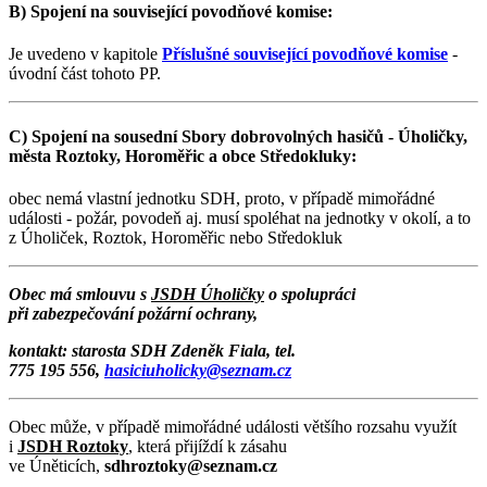
B) Spojení na související povodňové komise:
Je uvedeno v kapitole
Příslušné související povodňové komise
-
úvodní část tohoto PP.
C) Spojení na sousední Sbory dobrovolných hasičů - Úholičky,
města Roztoky, Horoměřic a obce Středokluky:
obec nemá vlastní jednotku SDH, proto, v případě mimořádné
události - požár, povodeň aj. musí spoléhat na jednotky v okolí, a to
z Úholiček, Roztok, Horoměřic nebo Středokluk
Obec má smlouvu s
JSDH Úholičky
o spolupráci
při zabezpečování požární ochrany,
kontakt: starosta SDH Zdeněk Fiala, tel.
775 195 556,
hasiciuholicky@seznam.cz
Obec může, v případě mimořádné události většího rozsahu využít
i
JSDH Roztoky
, která přijíždí k zásahu
ve Úněticích,
sdhroztoky@seznam.cz