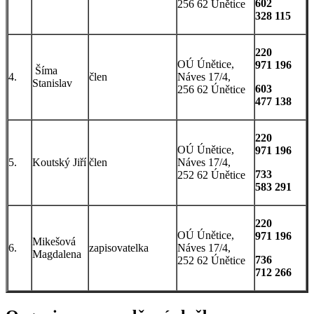
602
256 62 Únětice
328 115
220
OÚ Únětice,
971 196
Šíma
4.
člen
Náves 17/4,
Stanislav
603
256 62 Únětice
477 138
220
OÚ Únětice,
971 196
5.
Koutský Jiří
člen
Náves 17/4,
733
252 62 Únětice
583 291
220
OÚ Únětice,
971 196
Mikešová
6.
zapisovatelka
Náves 17/4,
Magdalena
736
252 62 Únětice
712 266