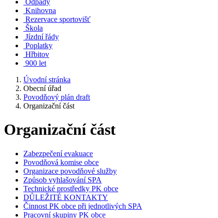
Odpady
Knihovna
Rezervace sportovišť
Škola
Jízdní řády
Poplatky
Hřbitov
900 let
Úvodní stránka
Obecní úřad
Povodňový plán draft
Organizační část
Organizační část
Zabezpečení evakuace
Povodňová komise obce
Organizace povodňové služby
Způsob vyhlašování SPA
Technické prostředky PK obce
DŮLEŽITÉ KONTAKTY
Činnost PK obce při jednotlivých SPA
Pracovní skupiny PK obce