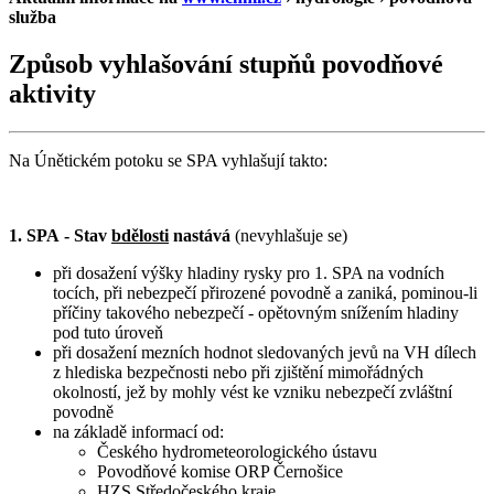
služba
Způsob vyhlašování stupňů povodňové
aktivity
Na Únětickém potoku se SPA vyhlašují takto:
1. SPA
- Stav
bdělosti
nastává
(nevyhlašuje se)
při dosažení výšky hladiny rysky pro 1. SPA na vodních
tocích, při nebezpečí přirozené povodně a zaniká, pominou-li
příčiny takového nebezpečí - opětovným snížením hladiny
pod tuto úroveň
při dosažení mezních hodnot sledovaných jevů na VH dílech
z hlediska bezpečnosti nebo při zjištění mimořádných
okolností, jež by mohly vést ke vzniku nebezpečí zvláštní
povodně
na základě informací od:
Českého hydrometeorologického ústavu
Povodňové komise ORP Černošice
HZS Středočeského kraje