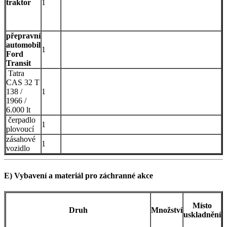
traktor
1
přepravní
automobil
1
Ford
Transit
Tatra
CAS 32 T
138 /
1
1966 /
6.000 lt
čerpadlo
1
plovoucí
zásahové
1
vozidlo
E) Vybavení a materiál pro záchranné akce
Místo
Druh
Množství
uskladnění