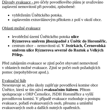
Důvody evakuace -
pro účely povodňového plánu je uvažováno
zaplavení nemovitostí při povodni, způsobené:
vybřežením Únětického potoka.
zaplavením extravilánovým přítokem z polí v okolí obce.
Oblasti možné evakuace
levobřežní území Únětického potoka
ulice
Rýznerova směrem jihozápadně z Únětic do Horoměřic.
centrum obce – nemovitosti ul.
V Jezírkách, Černovolská
směrem ulice Rýznerova severně do Roztok a Velkých
Přílep.
Před zahájením evakuace se zjistí počet obyvatel nemovitostí
v oblastech možné evakuace. Zjistí se počet osob požadujících
pomoc (nepohyblivost apod.).
Evakuační štáb
Nesestavuje se, jeho úkoly zajišťuje povodňová komise obce
Únětice, která se tím stává
evakuačním štábem
. Přitom
spolupracuje s ORP Černošice, JSDH Horoměřice a vyšší
povodňovou komisí. V případě evakuace rozhoduje o postupu
evakuace, pořadí evakuovaných osob, přesunu a umístění
evakuovaných osob a dalších nutných opatřeních.