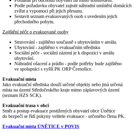
Pomáhat při odchodu obyvatel na místo soustředění.
Podle požadavku obyvatel zajistit náhradní umístění domácích
zvířat a vypomoci při jejich přesunu.
Sestavit seznam evakuovaných osob s uvedením jejich
přechodného pobytu.
Zajištění péče o evakuované osoby
Stravování - zajištěno současně s ubytováním v areálu.
Ubytování - zajištěno v evakuačním středisku
Sociální péče - sociální zázemí je k dispozici v areálu
ubytování.
Náhradní ošacení a prádlo - podle potřeby bude zajištěno
ve spolupráci s vyšší PK ORP Černošice.
Evakuační místa
Jako evakuační střediska slouží určené objekty nebo jiná určená
místa na území Středočeského kraje mimo záplavových území
(seznam HZS SCK).
Evakuační trasa v obci
Směr a postup evakuace postižených obyvatel obce Únětice
do bezpečí se řídí pokyny velitele evakuace - určeného člena PK.
Evakuační místa ÚNĚTICE v POVIS