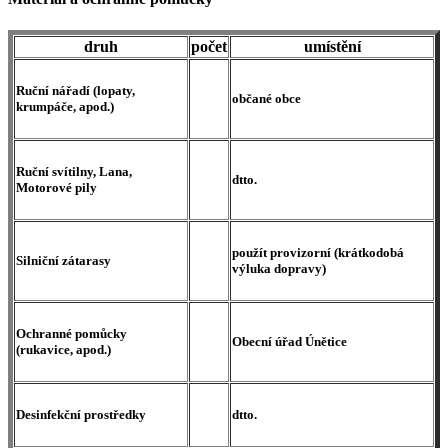
druh
počet
umístění
Ruční nářadí (lopaty,
občané obce
krumpáče, apod.)
Ruční svítilny, Lana,
dtto.
Motorové pily
použít provizorní (krátkodobá
Silniční zátarasy
výluka dopravy)
Ochranné pomůcky
Obecní úřad Únětice
(rukavice, apod.)
Desinfekční prostředky
dtto.