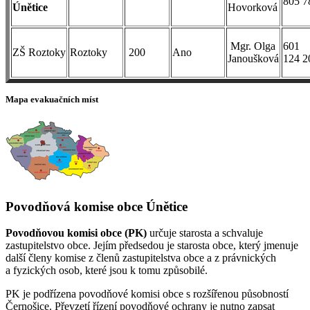
805 7
Únětice
Hovorková
Mgr. Olga
601
ZŠ Roztoky
Roztoky
200
Ano
Janoušková
124 2
Mapa evakuačních míst
Povodňová komise obce Únětice
Povodňovou komisi obce (PK)
určuje starosta a schvaluje
zastupitelstvo obce. Jejím předsedou je starosta obce, který jmenuje
další členy komise z členů zastupitelstva obce a z právnických
a fyzických osob, které jsou k tomu způsobilé.
PK je podřízena povodňové komisi obce s rozšířenou působností
Černošice. Převzetí řízení povodňové ochrany je nutno zapsat