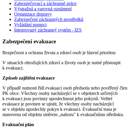
Zabezpečovací a záchranné práce
Výstražná a varovná oznámení
Organizace dopravy
Zabezpečení záchranných prostředků
Vyžádání pomoci
Integrovaný záchranný systém - IZS
Zabezpečení evakuace
Bezpečnost a ochrana života a zdraví osob je hlavní prioritou
V situacích ohrožujících zdraví a životy osob je nutné přistoupit
k evakuaci.
Způsob zajištění evakuace
V případě nutnosti řídí evakuaci osob předseda nebo pověřený člen
PK obce. Všechny osoby nacházející se v objektech určených
k evakuaci jsou povinny uposlechnout jeho pokynů. Velitel
evakuace je povinen se ujistit, že všechny osoby nacházející
se v objektu uposlechly pokyn k evakuaci. Evakuační trasa je
stanovena od objektu směrem „nahoru" k evakuačnímu středisku.
Evakuační plán