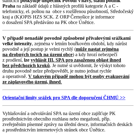
stanicích
poskytuje dispečink Povodí Vltavy, státní podnik
Praha
na základě údajů z hlásných profilů kategorie A a C -
telefonicky, el. poštou na obce s rozšířenou působností, Středočeský
kraj a (K)OPIS HZS SCK. Z ORP Černošice je informace
o dosažení SPA předáváno na PK obce Únětice.
V případě nenadálé povodně způsobené přívalovými srážkami
velké intenzity
, zejména v letním bouřkovém období, kdy nárůst
povodně a její postup je velmi rychlý (
může nastat zejména
na drobných tocích na území obce
) a kdy hrozí nebezpečí
z prodlení,
lze
vyhlásit III. SPA pro zasaženou oblast ihned
bez předchozích kroků
. Je nutné si uvědomit, že výskyt tohoto
druhu povodně nelze předpovědět, je nutno jednat rychle
a operativně.
V takovém případě mohou být osoby evakuování
ze záplavového území, ihned
.
Orientační limity srážek pro SPA dle doporučení ČHMÚ >>
Vyhlašování a odvolávání SPA na území obce zajišťuje PK
prostřednictvím obecního rozhlasu nebo megafonů, příp.
zveřejněním písemné zprávy na úřední desce, informačních deskách
a prostřednictvím internetových stránek obce Únětice.