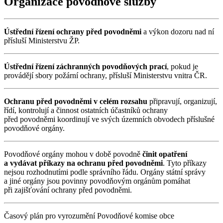
Organizace povodňové služby
Ústřední řízení ochrany před povodněmi
a výkon dozoru nad ní
přísluší Ministerstvu ŽP.
Ústřední řízení záchranných povodňových prací
, pokud je
provádějí sbory požární ochrany, přísluší Ministerstvu vnitra ČR.
Ochranu před povodněmi v celém rozsahu
připravují, organizují,
řídí, kontrolují a činnost ostatních účastníků ochrany
před povodněmi koordinují ve svých územních obvodech příslušné
povodňové orgány.
Povodňové orgány mohou v době povodně
činit opatření
a vydávat příkazy na ochranu před povodněmi
. Tyto příkazy
nejsou rozhodnutími podle správního řádu. Orgány státní správy
a jiné orgány jsou povinny povodňovým orgánům pomáhat
při zajišťování ochrany před povodněmi.
Časový plán pro vyrozumění Povodňové komise obce