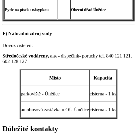
Pytle na písek s násypkou
Obecní úřad Únětice
F) Náhradní zdroj vody
Dovoz cisteren:
Středočeské vodáreny, a.s.
- dispečink- poruchy tel. 840 121 121,
602 128 127
Místo
Kapacita
parkoviště - Únětice
cisterna - 1 ks
autobusová zastávka u OÚ Únětice
cisterna - 1 ks
Důležité kontakty