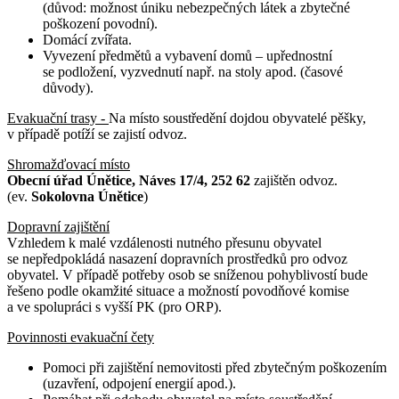
(důvod: možnost úniku nebezpečných látek a zbytečné
poškození povodní).
Domácí zvířata.
Vyvezení předmětů a vybavení domů – upřednostní
se podložení, vyzvednutí např. na stoly apod. (časové
důvody).
Evakuační trasy -
Na místo soustředění dojdou obyvatelé pěšky,
v případě potíží se zajistí odvoz.
Shromažďovací místo
Obecní úřad Únětice, Náves 17/4, 252 62
zajištěn odvoz.
(ev.
Sokolovna Únětice
)
Dopravní zajištění
Vzhledem k malé vzdálenosti nutného přesunu obyvatel
se nepředpokládá nasazení dopravních prostředků pro odvoz
obyvatel. V případě potřeby osob se sníženou pohyblivostí bude
řešeno podle okamžité situace a možností povodňové komise
a ve spolupráci s vyšší PK (pro ORP).
Povinnosti evakuační čety
Pomoci při zajištění nemovitosti před zbytečným poškozením
(uzavření, odpojení energií apod.).