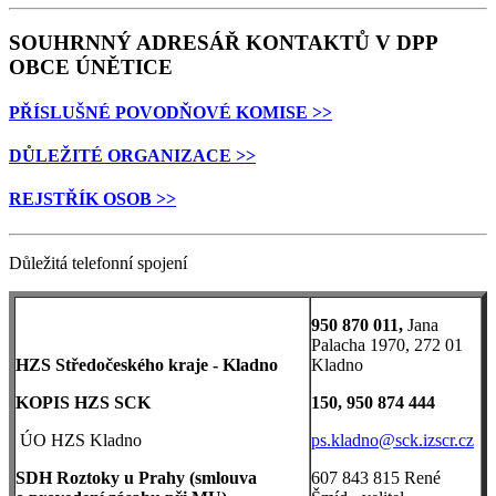
SOUHRNNÝ ADRESÁŘ KONTAKTŮ V DPP
OBCE ÚNĚTICE
PŘÍSLUŠNÉ POVODŇOVÉ KOMISE >>
DŮLEŽITÉ ORGANIZACE >>
REJSTŘÍK OSOB >>
Důležitá telefonní spojení
950 870 011,
Jana
Palacha 1970, 272 01
HZS
Středočeského
kraje - Kladno
Kladno
KOPIS HZS SCK
150, 950 874 444
ÚO HZS Kladno
ps.kladno@sck.izscr.cz
SDH Roztoky u Prahy (smlouva
607 843 815 René