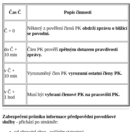
Čas Č
Popis činnosti
Některý z pověření členů PK
obdrží zprávu o blížící
Č + 0
se povodni.
do Č +
Člen PK prověří
zpětným dotazem pravdivosti
10 min
zprávy.
v Č +
Vyrozuměný člen PK
vyrozumí ostatní členy PK.
10 min
v Č +
Musí být
vybraní členové PK na pracovišti PK.
1 hod
Zabezpečení průniku informace předpovědní povodňové
služby
- přichází po struktuře:
od obyvatel obce - voláním starostovi