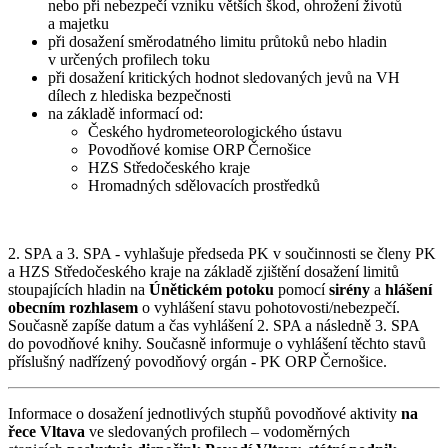
nebo při nebezpečí vzniku větších škod, ohrožení životů
a majetku
při dosažení směrodatného limitu průtoků nebo hladin
v určených profilech toku
při dosažení kritických hodnot sledovaných jevů na VH
dílech z hlediska bezpečnosti
na základě informací od:
Českého hydrometeorologického ústavu
Povodňové komise ORP Černošice
HZS Středočeského kraje
Hromadných sdělovacích prostředků
2. SPA a 3. SPA - vyhlašuje předseda PK v součinnosti se členy PK
a HZS Středočeského kraje na základě zjištění dosažení limitů
stoupajících hladin na
Únětickém potoku
pomocí
sirény
a
hlášení
obecním rozhlasem
o vyhlášení stavu pohotovosti/nebezpečí.
Současně zapíše datum a čas vyhlášení 2. SPA a následně 3. SPA
do povodňové knihy. Současně informuje o vyhlášení těchto stavů
příslušný nadřízený povodňový orgán - PK ORP Černošice.
Informace o dosažení jednotlivých stupňů povodňové aktivity
na
řece Vltava
ve sledovaných profilech – vodoměrných