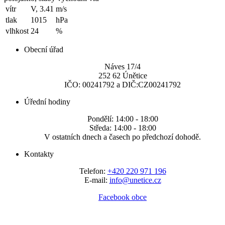
vítr
V, 3.41
m/s
tlak
1015
hPa
vlhkost
24
%
Obecní úřad
Náves 17/4
252 62 Únětice
IČO: 00241792 a DIČ:CZ00241792
Úřední hodiny
Pondělí: 14:00 - 18:00
Středa: 14:00 - 18:00
V ostatních dnech a časech po předchozí dohodě.
Kontakty
Telefon:
+420 220 971 196
E-mail:
info@unetice.cz
Facebook obce