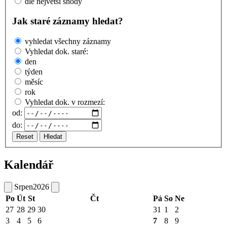
dle největší shody
Jak staré záznamy hledat?
vyhledat všechny záznamy
Vyhledat dok. staré:
den
týden
měsíc
rok
Vyhledat dok. v rozmezí:
od:
do:
Reset
Hledat
Kalendář
Srpen
2026
Po
Út
St
Čt
Pá
So
Ne
27
28
29
30
31
1
2
3
4
5
6
7
8
9