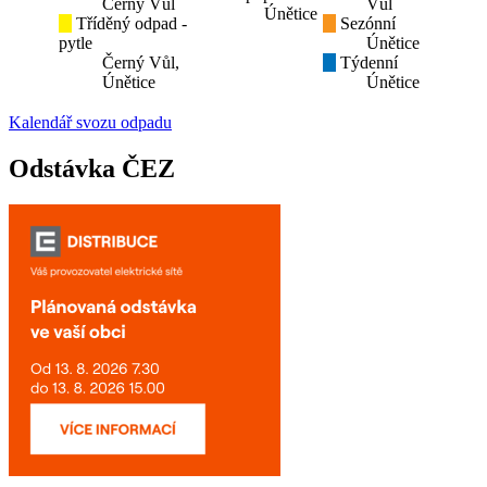
Černý Vůl
Vůl
Únětice
Tříděný odpad -
Sezónní
pytle
Únětice
Černý Vůl,
Týdenní
Únětice
Únětice
Kalendář svozu odpadu
Odstávka ČEZ