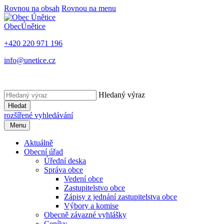
Rovnou na obsah
Rovnou na menu
Obec
Únětice
+420 220 971 196
info@unetice.cz
Hledaný výraz
Hledat
rozšířené vyhledávání
Menu
Aktuálně
Obecní úřad
Úřední deska
Správa obce
Vedení obce
Zastupitelstvo obce
Zápisy z jednání zastupitelstva obce
Výbory a komise
Obecně závazné vyhlášky
Ceníky