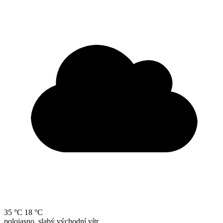
35 °C
18 °C
polojasno, slabý východní vítr