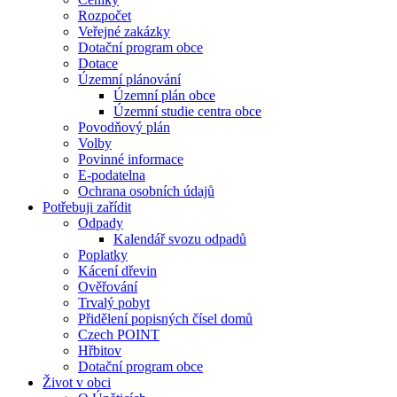
Rozpočet
Veřejné zakázky
Dotační program obce
Dotace
Územní plánování
Územní plán obce
Územní studie centra obce
Povodňový plán
Volby
Povinné informace
E-podatelna
Ochrana osobních údajů
Potřebuji zařídit
Odpady
Kalendář svozu odpadů
Poplatky
Kácení dřevin
Ověřování
Trvalý pobyt
Přidělení popisných čísel domů
Czech POINT
Hřbitov
Dotační program obce
Život v obci