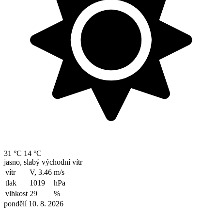
31 °C
14 °C
jasno, slabý východní vítr
vítr
V, 3.46
m/s
tlak
1019
hPa
vlhkost
29
%
pondělí 10. 8. 2026