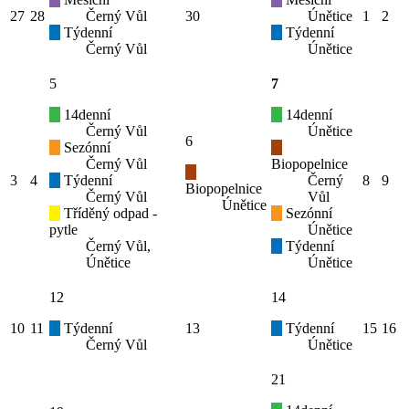
27
28
Černý Vůl
30
Únětice
1
2
Týdenní
Týdenní
Černý Vůl
Únětice
5
7
14denní
14denní
Černý Vůl
Únětice
6
Sezónní
Černý Vůl
Biopopelnice
3
4
Týdenní
Černý
8
9
Biopopelnice
Černý Vůl
Vůl
Únětice
Tříděný odpad -
Sezónní
pytle
Únětice
Černý Vůl,
Týdenní
Únětice
Únětice
12
14
10
11
Týdenní
13
Týdenní
15
16
Černý Vůl
Únětice
21