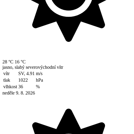
28 °C
16 °C
jasno, slabý severovýchodní vítr
vítr
SV, 4.91
m/s
tlak
1022
hPa
vlhkost
36
%
neděle 9. 8. 2026