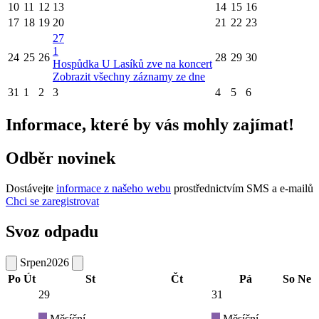
10
11
12
13
14
15
16
17
18
19
20
21
22
23
27
1
24
25
26
28
29
30
Hospůdka U Lasíků zve na koncert
Zobrazit všechny záznamy ze dne
31
1
2
3
4
5
6
Informace, které by vás mohly zajímat!
Odběr novinek
Dostávejte
informace z našeho webu
prostřednictvím SMS a e-mailů
Chci se zaregistrovat
Svoz odpadu
Srpen
2026
Po
Út
St
Čt
Pá
So
Ne
29
31
Měsíční
Měsíční