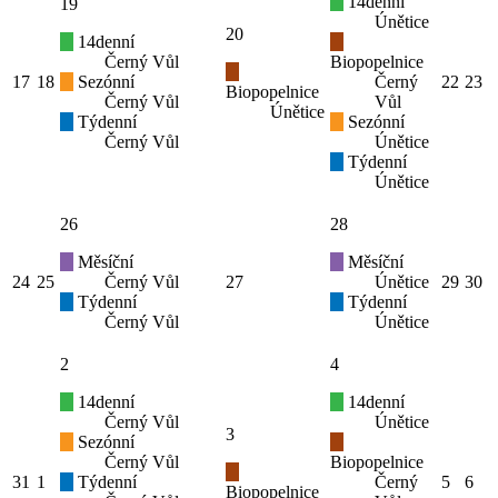
14denní
19
Únětice
20
14denní
Černý Vůl
Biopopelnice
17
18
Sezónní
Černý
22
23
Biopopelnice
Černý Vůl
Vůl
Únětice
Týdenní
Sezónní
Černý Vůl
Únětice
Týdenní
Únětice
26
28
Měsíční
Měsíční
24
25
Černý Vůl
27
Únětice
29
30
Týdenní
Týdenní
Černý Vůl
Únětice
2
4
14denní
14denní
Černý Vůl
Únětice
3
Sezónní
Černý Vůl
Biopopelnice
31
1
Týdenní
Černý
5
6
Biopopelnice