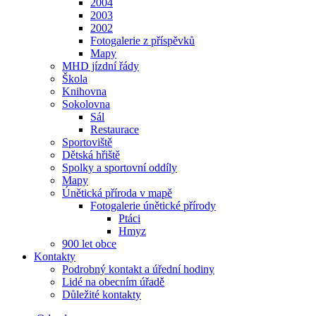
2004
2003
2002
Fotogalerie z příspěvků
Mapy
MHD jízdní řády
Škola
Knihovna
Sokolovna
Sál
Restaurace
Sportoviště
Dětská hřiště
Spolky a sportovní oddíly
Mapy
Únětická příroda v mapě
Fotogalerie únětické přírody
Ptáci
Hmyz
900 let obce
Kontakty
Podrobný kontakt a úřední hodiny
Lidé na obecním úřadě
Důležité kontakty