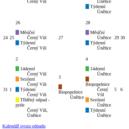
Černý Vůl
Únětice
Týdenní
Únětice
26
28
Měsíční
Měsíční
24
25
Černý Vůl
27
Únětice
29
30
Týdenní
Týdenní
Černý Vůl
Únětice
2
4
14denní
14denní
Černý Vůl
Únětice
3
Sezónní
Černý Vůl
Biopopelnice
31
1
Týdenní
Černý
5
6
Biopopelnice
Černý Vůl
Vůl
Únětice
Tříděný odpad -
Sezónní
pytle
Únětice
Černý Vůl,
Týdenní
Únětice
Únětice
Kalendář svozu odpadu