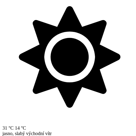
31 °C
14 °C
jasno, slabý východní vítr