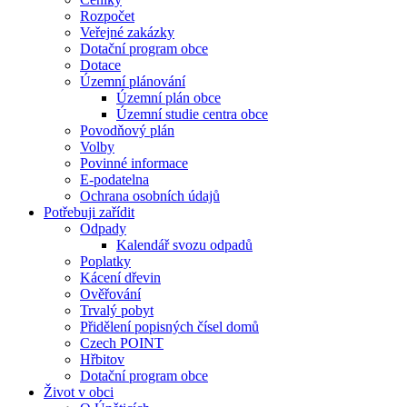
Rozpočet
Veřejné zakázky
Dotační program obce
Dotace
Územní plánování
Územní plán obce
Územní studie centra obce
Povodňový plán
Volby
Povinné informace
E-podatelna
Ochrana osobních údajů
Potřebuji zařídit
Odpady
Kalendář svozu odpadů
Poplatky
Kácení dřevin
Ověřování
Trvalý pobyt
Přidělení popisných čísel domů
Czech POINT
Hřbitov
Dotační program obce
Život v obci