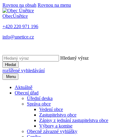
Rovnou na obsah
Rovnou na menu
Obec
Únětice
+420 220 971 196
info@unetice.cz
Hledaný výraz
Hledat
rozšířené vyhledávání
Menu
Aktuálně
Obecní úřad
Úřední deska
Správa obce
Vedení obce
Zastupitelstvo obce
Zápisy z jednání zastupitelstva obce
Výbory a komise
Obecně závazné vyhlášky
Ceníky