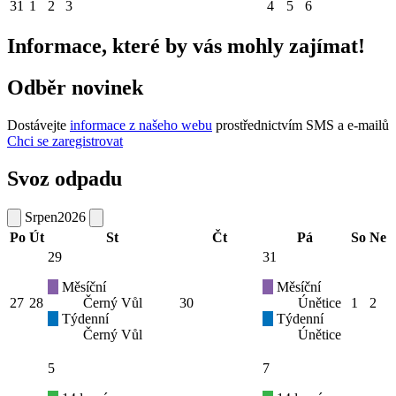
31
1
2
3
4
5
6
Informace, které by vás mohly zajímat!
Odběr novinek
Dostávejte
informace z našeho webu
prostřednictvím SMS a e-mailů
Chci se zaregistrovat
Svoz odpadu
Srpen
2026
Po
Út
St
Čt
Pá
So
Ne
29
31
Měsíční
Měsíční
27
28
Černý Vůl
30
Únětice
1
2
Týdenní
Týdenní
Černý Vůl
Únětice
5
7