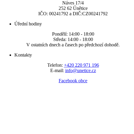
Náves 17/4
252 62 Únětice
IČO: 00241792 a DIČ:CZ00241792
Úřední hodiny
Pondělí: 14:00 - 18:00
Středa: 14:00 - 18:00
V ostatních dnech a časech po předchozí dohodě.
Kontakty
Telefon:
+420 220 971 196
E-mail:
info@unetice.cz
Facebook obce