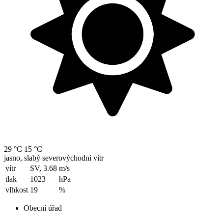
29 °C
15 °C
jasno, slabý severovýchodní vítr
vítr
SV, 3.68
m/s
tlak
1023
hPa
vlhkost
19
%
Obecní úřad