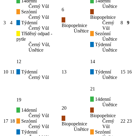
14denní
14denní
Černý Vůl
Únětice
6
Sezónní
Černý Vůl
Biopopelnice
3
4
Týdenní
Černý
8
9
Biopopelnice
Černý Vůl
Vůl
Únětice
Tříděný odpad -
Sezónní
pytle
Únětice
Černý Vůl,
Týdenní
Únětice
Únětice
12
14
10
11
Týdenní
13
Týdenní
15
16
Černý Vůl
Únětice
21
14denní
19
Únětice
20
14denní
Černý Vůl
Biopopelnice
17
18
Sezónní
Černý
22
23
Biopopelnice
Černý Vůl
Vůl
Únětice
Týdenní
Sezónní