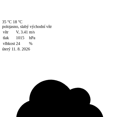
35 °C
18 °C
polojasno, slabý východní vítr
vítr
V, 3.41
m/s
tlak
1015
hPa
vlhkost
24
%
úterý 11. 8. 2026