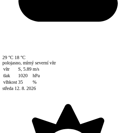
29 °C
18 °C
polojasno, mírný severní vítr
vítr
S, 5.89
m/s
tlak
1020
hPa
vlhkost
35
%
středa 12. 8. 2026