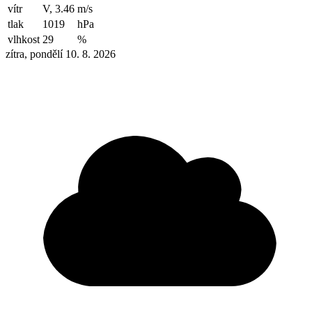
vítr
V, 3.46
m/s
tlak
1019
hPa
vlhkost
29
%
zítra, pondělí 10. 8. 2026