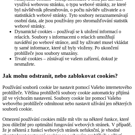
využívá webovou stránku, o typu webové stránky, ze které
byl návštěvník přesměrován, o počtu návštěv uživatele a o
statistikách webové stránky. Tyto soubory nezaznamenávají
osobní data, ale jsou používány pro shromažďování statistik
webové stránky.
Dynamické cookies – používají se k uložení informací o
relacích. Soubory s informacemi o relacích umožňují
navádění po webové stránce, aniž by uživatel musel vkládat
ty samé informace, které už byly vloženy. Po ukončení
prohlížeče jsou soubory smazány.
Trvalé cookies – zůstávají ve vašem zařízení, dokud je
nesmažete.
Jak mohu odstranit, nebo zablokovat cookies?
Používání souborů cookie lze nastavit pomocí Vašeho internetového
prohlížeče. Většina prohlížečů soubory cookie automaticky přijímá
již ve výchozím nastavení. Soubory cookie lze pomocí Vašeho
webového prohlížeče odmítnout nebo nastavit užívání jen některých
souborů cookie.
Omezení používání cookies může mít vliv na některé funkce, které
jsou důležité pro optimální fungování webových stránek. V případě,
že je některá z funkcí webových stránek nefuknční, je vhodné