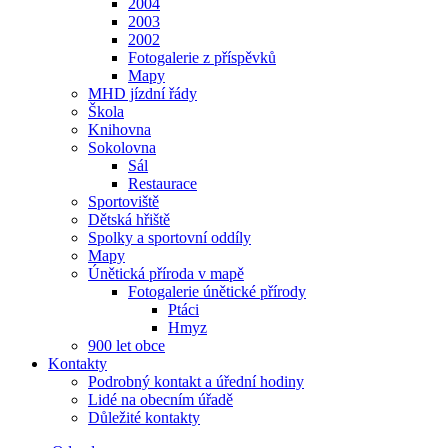
2004
2003
2002
Fotogalerie z příspěvků
Mapy
MHD jízdní řády
Škola
Knihovna
Sokolovna
Sál
Restaurace
Sportoviště
Dětská hřiště
Spolky a sportovní oddíly
Mapy
Únětická příroda v mapě
Fotogalerie únětické přírody
Ptáci
Hmyz
900 let obce
Kontakty
Podrobný kontakt a úřední hodiny
Lidé na obecním úřadě
Důležité kontakty