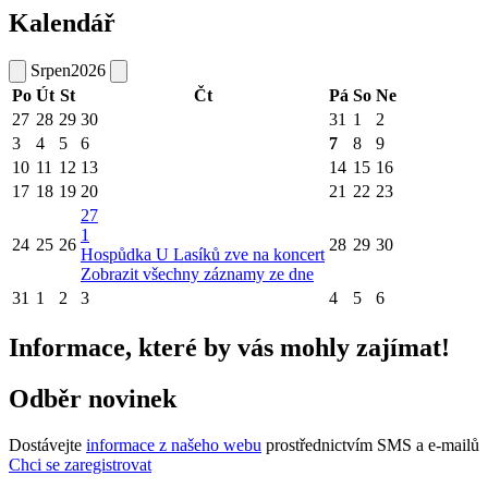
Kalendář
Srpen
2026
Po
Út
St
Čt
Pá
So
Ne
27
28
29
30
31
1
2
3
4
5
6
7
8
9
10
11
12
13
14
15
16
17
18
19
20
21
22
23
27
1
24
25
26
28
29
30
Hospůdka U Lasíků zve na koncert
Zobrazit všechny záznamy ze dne
31
1
2
3
4
5
6
Informace, které by vás mohly zajímat!
Odběr novinek
Dostávejte
informace z našeho webu
prostřednictvím SMS a e-mailů
Chci se zaregistrovat