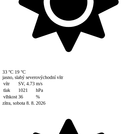
33 °C
19 °C
jasno, slabý severovýchodní vítr
vítr
SV, 4.73
m/s
tlak
1021
hPa
vlhkost
36
%
zítra, sobota 8. 8. 2026