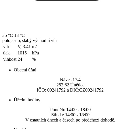
35 °C
18 °C
polojasno, slabý východní vítr
vítr
V, 3.41
m/s
tlak
1015
hPa
vlhkost
24
%
Obecní úřad
Náves 17/4
252 62 Únětice
IČO: 00241792 a DIČ:CZ00241792
Úřední hodiny
Pondělí: 14:00 - 18:00
Středa: 14:00 - 18:00
V ostatních dnech a časech po předchozí dohodě.