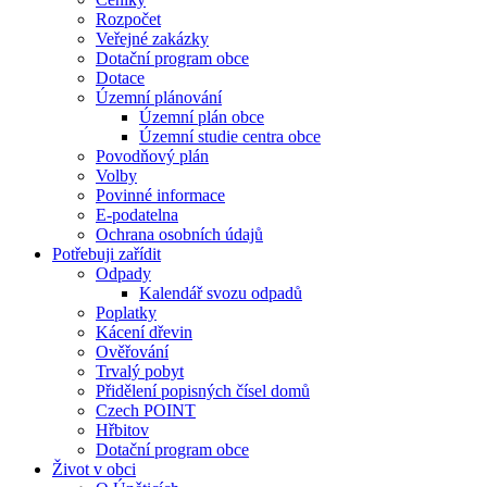
Rozpočet
Veřejné zakázky
Dotační program obce
Dotace
Územní plánování
Územní plán obce
Územní studie centra obce
Povodňový plán
Volby
Povinné informace
E-podatelna
Ochrana osobních údajů
Potřebuji zařídit
Odpady
Kalendář svozu odpadů
Poplatky
Kácení dřevin
Ověřování
Trvalý pobyt
Přidělení popisných čísel domů
Czech POINT
Hřbitov
Dotační program obce
Život v obci