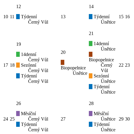
12
14
10
11
Týdenní
13
Týdenní
15
16
Černý Vůl
Únětice
21
14denní
19
Únětice
20
14denní
Černý Vůl
Biopopelnice
17
18
Sezónní
Černý
22
23
Biopopelnice
Černý Vůl
Vůl
Únětice
Týdenní
Sezónní
Černý Vůl
Únětice
Týdenní
Únětice
26
28
Měsíční
Měsíční
24
25
Černý Vůl
27
Únětice
29
30
Týdenní
Týdenní
Černý Vůl
Únětice