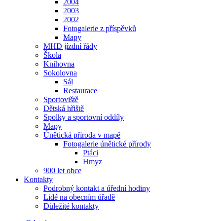
2004
2003
2002
Fotogalerie z příspěvků
Mapy
MHD jízdní řády
Škola
Knihovna
Sokolovna
Sál
Restaurace
Sportoviště
Dětská hřiště
Spolky a sportovní oddíly
Mapy
Únětická příroda v mapě
Fotogalerie únětické přírody
Ptáci
Hmyz
900 let obce
Kontakty
Podrobný kontakt a úřední hodiny
Lidé na obecním úřadě
Důležité kontakty