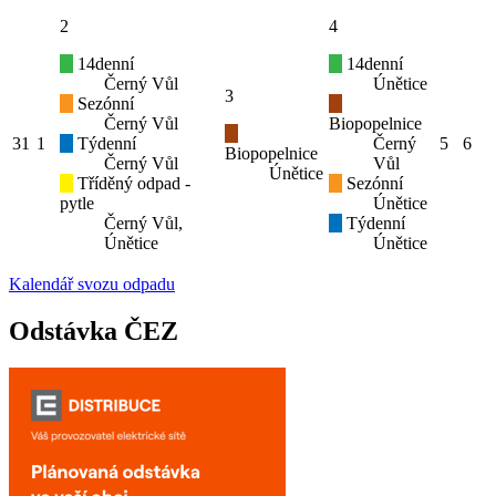
2
4
14denní
14denní
Černý Vůl
Únětice
3
Sezónní
Černý Vůl
Biopopelnice
31
1
Týdenní
Černý
5
6
Biopopelnice
Černý Vůl
Vůl
Únětice
Tříděný odpad -
Sezónní
pytle
Únětice
Černý Vůl,
Týdenní
Únětice
Únětice
Kalendář svozu odpadu
Odstávka ČEZ