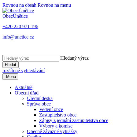
Rovnou na obsah
Rovnou na menu
Obec
Únětice
+420 220 971 196
info@unetice.cz
Hledaný výraz
Hledat
rozšířené vyhledávání
Menu
Aktuálně
Obecní úřad
Úřední deska
Správa obce
Vedení obce
Zastupitelstvo obce
Zápisy z jednání zastupitelstva obce
Výbory a komise
Obecně závazné vyhlášky
Ceníky