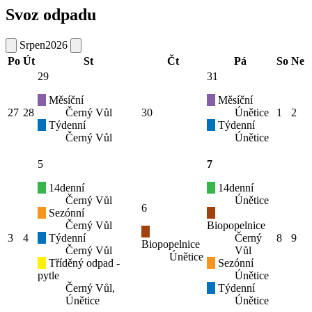
Svoz odpadu
Srpen
2026
Po
Út
St
Čt
Pá
So
Ne
29
31
Měsíční
Měsíční
27
28
Černý Vůl
30
Únětice
1
2
Týdenní
Týdenní
Černý Vůl
Únětice
5
7
14denní
14denní
Černý Vůl
Únětice
6
Sezónní
Černý Vůl
Biopopelnice
3
4
Týdenní
Černý
8
9
Biopopelnice
Černý Vůl
Vůl
Únětice
Tříděný odpad -
Sezónní
pytle
Únětice
Černý Vůl,
Týdenní
Únětice
Únětice