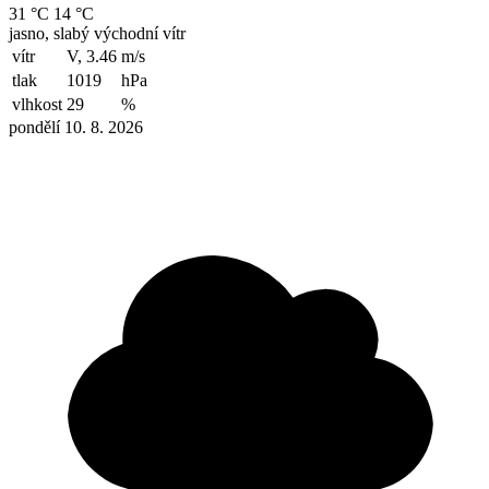
31 °C
14 °C
jasno, slabý východní vítr
vítr
V, 3.46
m/s
tlak
1019
hPa
vlhkost
29
%
pondělí 10. 8. 2026