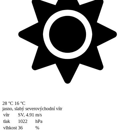
28 °C
16 °C
jasno, slabý severovýchodní vítr
vítr
SV, 4.91
m/s
tlak
1022
hPa
vlhkost
36
%